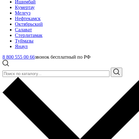
Ишимбай
Кумертау
Мелеуз
Нефтекамск
Октябрьский
Салават
Стерлитамак
Туймазы
Янаул
8 800 555 00 66
звонок бесплатный по РФ