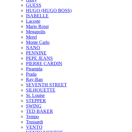
GUESS
HUGO (HUGO BOSS)
ISABELLE
Lacoste
Mario Rossi
Megapolis
Merel
Monte Carlo
NANO
PENNINE
PEPE JEANS
PIERRE CARDIN
Piramida
Prada
Ray-Ban
SEVENTH STREET
SILHOUETTE
St. Louise
STEPPER
SWING
TED BAKER
Tempo
Trussardi
VENTO