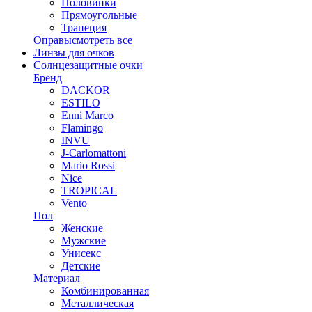
Половинки
Прямоугольные
Трапеция
Оправы
смотреть все
Линзы для очков
Солнцезащитные очки
Бренд
DACKOR
ESTILO
Enni Marco
Flamingo
INVU
J-Carlomattoni
Mario Rossi
Nice
TROPICAL
Vento
Пол
Женские
Мужские
Унисекс
Детские
Материал
Комбинированная
Металлическая