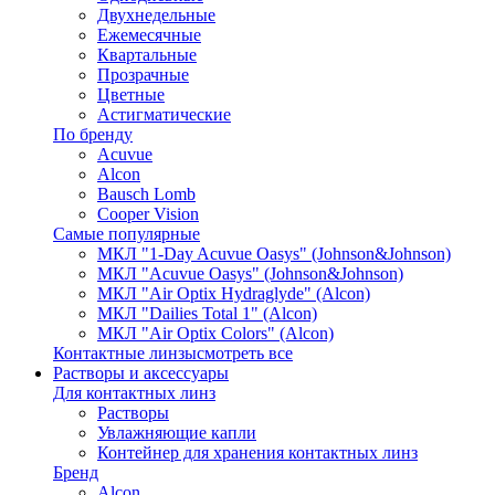
Двухнедельные
Ежемесячные
Квартальные
Прозрачные
Цветные
Астигматические
По бренду
Acuvue
Alcon
Bausch Lomb
Cooper Vision
Самые популярные
МКЛ "1-Day Acuvue Oasys" (Johnson&Johnson)
МКЛ "Acuvue Oasys" (Johnson&Johnson)
МКЛ "Air Optix Hydraglyde" (Alcon)
МКЛ "Dailies Total 1" (Alcon)
МКЛ "Air Optix Colors" (Alcon)
Контактные линзы
смотреть все
Растворы и аксессуары
Для контактных линз
Растворы
Увлажняющие капли
Контейнер для хранения контактных линз
Бренд
Alcon