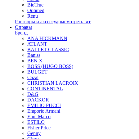
BioTrue
Optimed
Renu
Растворы и аксессуары
смотреть все
Оправы
Бренд
ANA HICKMANN
ATLANT
BALLET CLASSIC
Baniss
BEN.X
BOSS (HUGO BOSS)
BULGET
Cazal
CHRISTIAN LACROIX
CONTINENTAL
D&G
DACKOR
EMILIO PUCCI
Emporio Armani
Enni Marco
ESTILO
Fisher Price
Genny
Glory