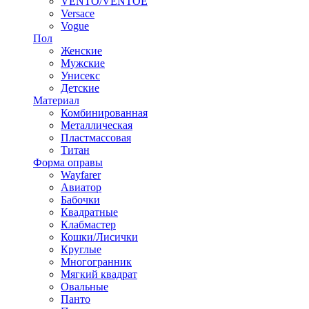
VENTO/VENTOE
Versace
Vogue
Пол
Женские
Мужские
Унисекс
Детские
Материал
Комбинированная
Металлическая
Пластмассовая
Титан
Форма оправы
Wayfarer
Авиатор
Бабочки
Квадратные
Клабмастер
Кошки/Лисички
Круглые
Многогранник
Мягкий квадрат
Овальные
Панто