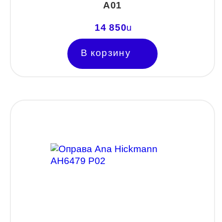
A01
NANO
14 850
u
PENNINE
В корзину
PEPE JEANS
PIERRE CARDIN
Piramida
Prada
Ray-Ban
SEVENTH STREET
SILHOUETTE
St. Louise
STEPPER