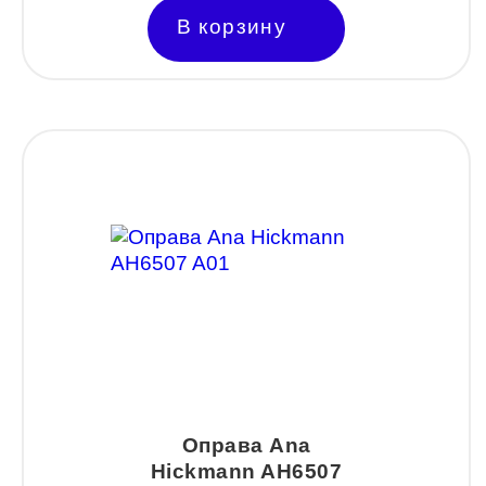
ESTILO
В корзину
Fisher Price
Genny
Glory
GUESS
HUGO (HUGO BOSS)
ISABELLE
Lacoste
Mario Rossi
Megapolis
Merel
Оправа Ana
Hickmann AH6507
Monte Carlo