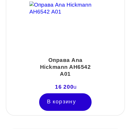
Прямоугольные
Трапеция
Оправа Ana
Hickmann AH6542
А01
16 200
u
В корзину