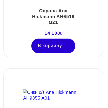
Оправа Ana
Hickmann AH6519
G21
14 100
u
В корзину