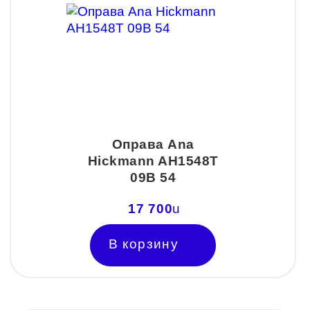
Оправа Ana
Hickmann AH1548Т
09В 54
17 700
u
В корзину