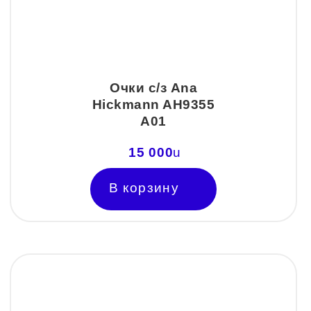
Очки с/з Ana
Hickmann AH9355
А01
15 000
u
В корзину