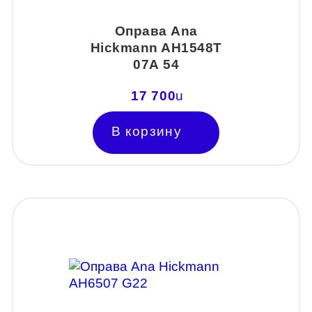
Оправа Ana
Hickmann AH1548Т
07А 54
17 700
u
В корзину