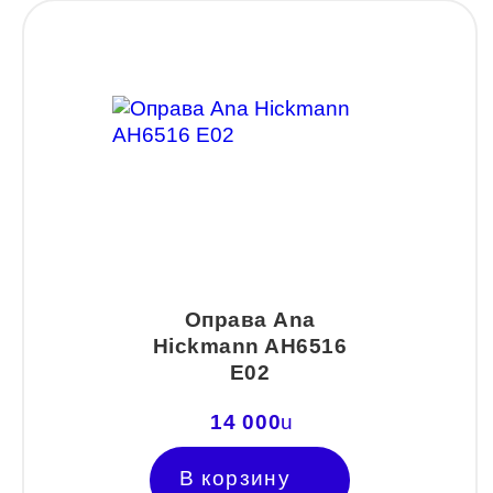
Оправа Ana
Hickmann AH6516
Е02
14 000
u
В корзину