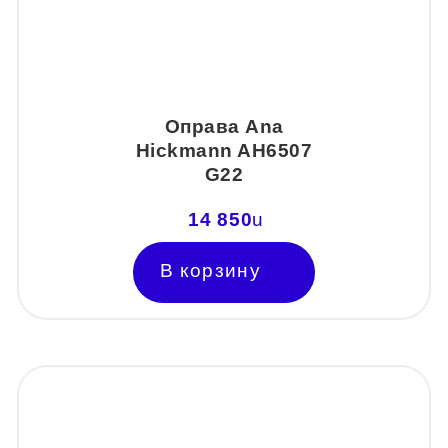
Оправа Ana
Hickmann AH6507
G22
14 850
u
В корзину