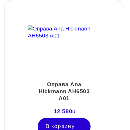
Оправа Ana
Hickmann AH6503
A01
12 580
u
В корзину