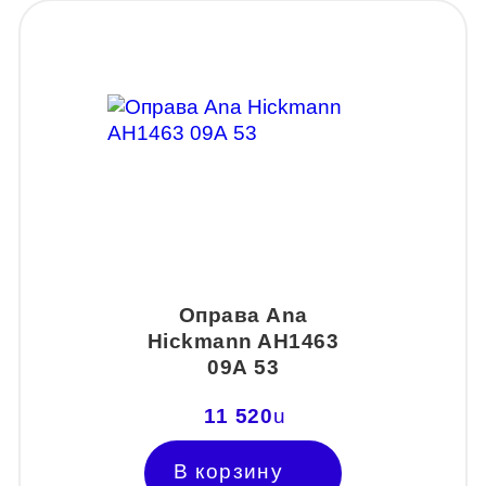
Оправа Ana
Hickmann AH1463
09А 53
11 520
u
В корзину