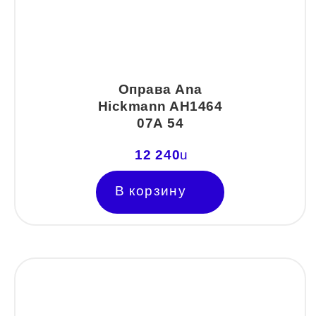
Авиатор
Бабочки
Квадратные
Оправа Ana
Клабмастер
Hickmann AH1464
07А 54
Кошки/Лисички
Круглые
12 240
u
Многогранник
В корзину
Мягкий квадрат
Овальные
Панто
Половинки