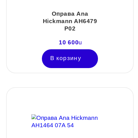
SWING
Оправа Ana
TED BAKER
Hickmann AH6479
P02
Tempo
Trussardi
10 600
u
VENTO
В корзину
VENTO/VENTOE
Versace
Vogue
Форма оправы
Wayfarer