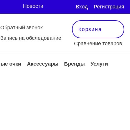
Новости
Вход
Регистрация
Обратный звонок
Корзина
Запись на обследование
Сравнение товаров
ые очки
Аксессуары
Бренды
Услуги
 и аксессуары
защитные очки
тактные линзы
Оправы
ксессуары
е
еть все
мотреть все
мотреть все