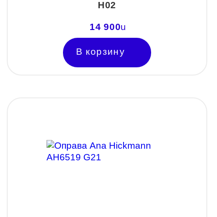
H02
14 900
u
В корзину