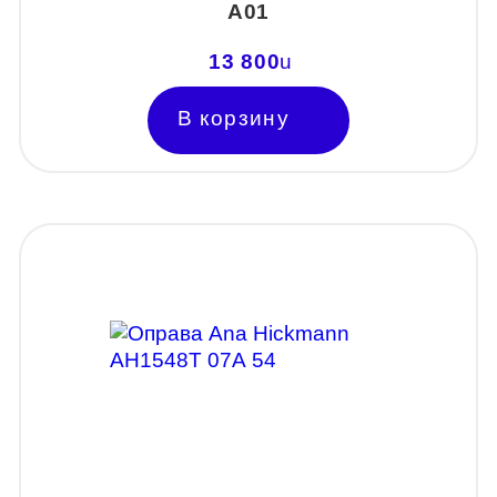
А01
13 800
u
В корзину