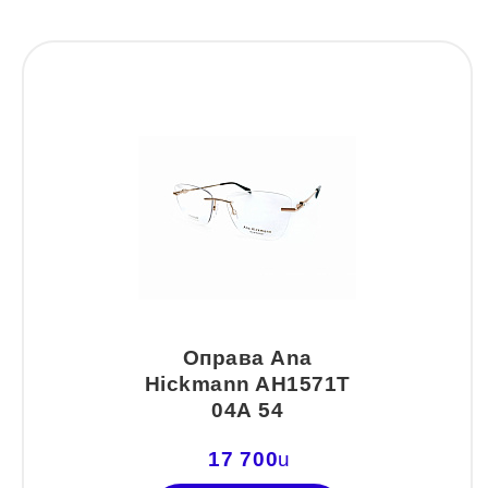
Аэрозоли для очков
Окклюдеры и
BEN.X
Прозрачные
J-Carlomattoni
BOSS (HUGO BOSS)
Цветные
INVU
BULGET
Астигматические
Mario Rossi
Cazal
Nice
CHRISTIAN LACROIX
TROPICAL
CONTINENTAL
Vento
D&G
DACKOR
Оправа Ana
EMILIO PUCCI
Hickmann AH1571Т
04А 54
Emporio Armani
17 700
u
Enni Marco