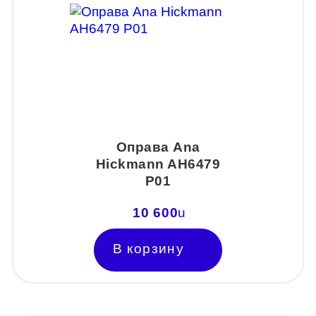
Оправа Ana
Hickmann AH6479
P01
10 600
u
В корзину