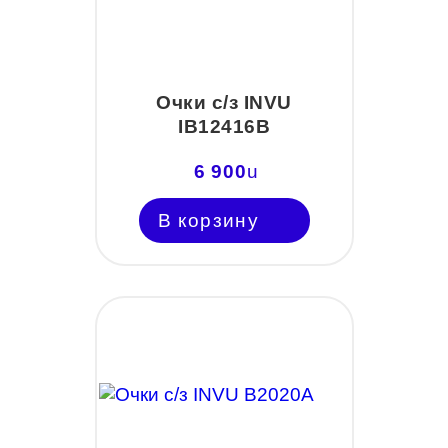
Очки с/з INVU
IB12416B
6 900
u
В корзину