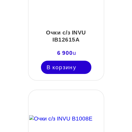
Очки с/з INVU
IB12615A
6 900
u
В корзину