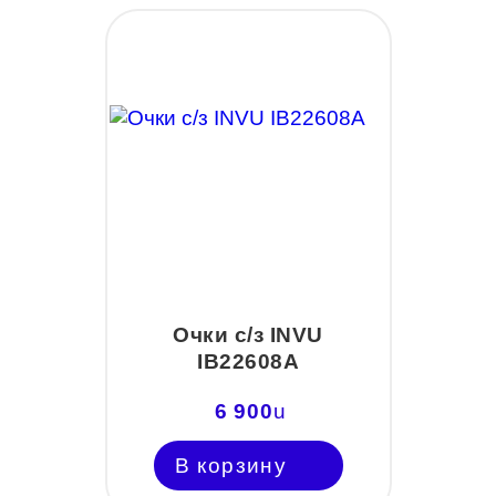
Очки с/з INVU
IB22608A
6 900
u
В корзину