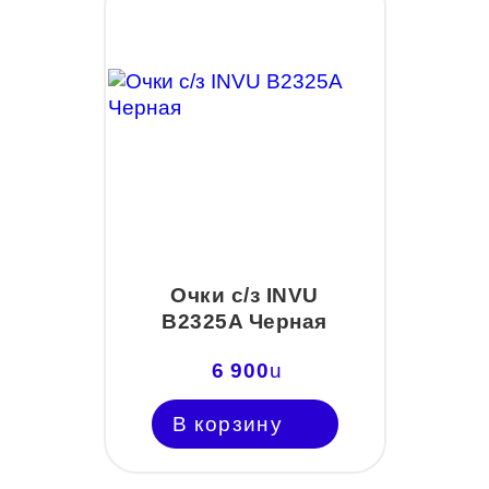
Очки с/з INVU
B2325A Черная
6 900
u
В корзину