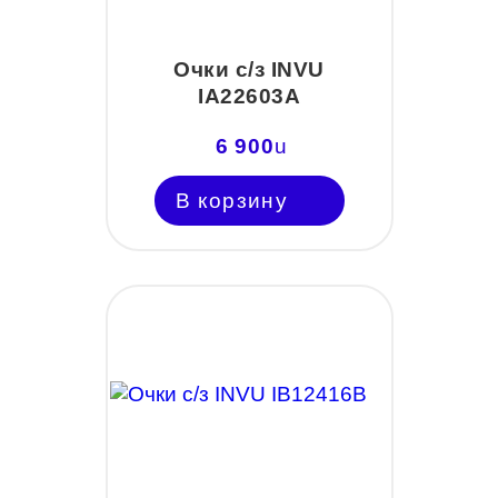
Очки с/з INVU
IA22603A
6 900
u
В корзину