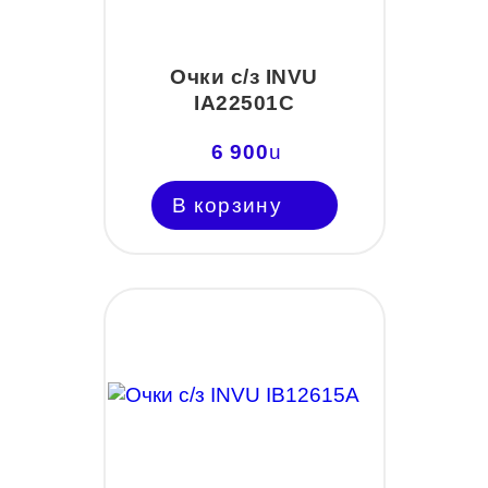
Очки с/з INVU
IA22501C
6 900
u
В корзину