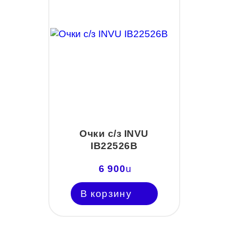
Очки с/з INVU
IB22526B
6 900
u
В корзину