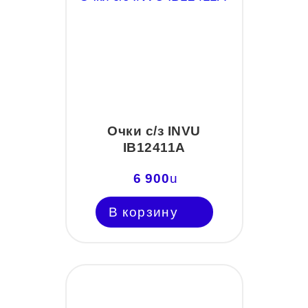
Очки с/з INVU
IB12411A
6 900
u
В корзину