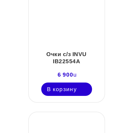
Очки с/з INVU
IB22554A
6 900
u
В корзину