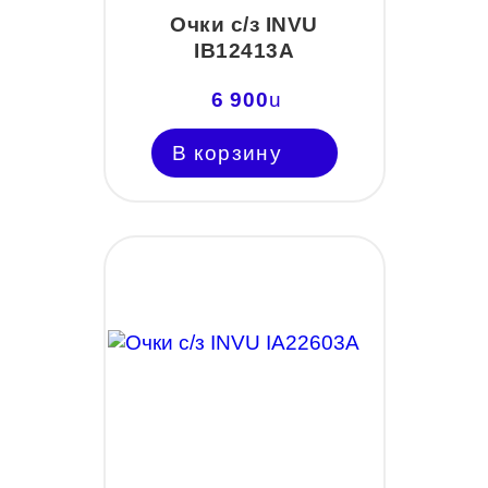
Очки с/з INVU
IB12413A
6 900
u
В корзину