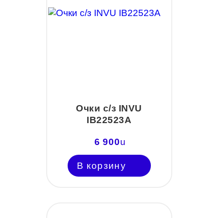
Очки с/з INVU
IB22523A
6 900
u
В корзину