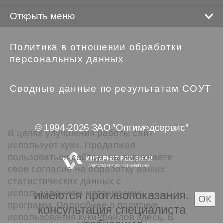
Открыть меню
Политика в отношении обработки
персональных данных
Сводные данные по результатам СОУТ
© 1994-2026 ЗАО ″Оптимедсервис″
В целях улучшения работы сайт
использует куки. Продолжая
пользоваться сайтом, вы выражаете
свое согласие на обработку ваших
статистических данных с
использованием метрических
имеются противопоказания.
ОК
программ. Подробнее о политике
консультация специалиста
использования куки-файлов
здесь
. В