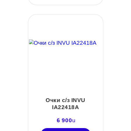
Очки с/з INVU
IA22418A
6 900
u