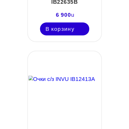
IB22635B
6 900
u
В корзину