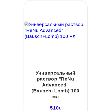
Универсальный
раствор "ReNu
Advanced"
(Bausch+Lomb) 100
мл
510
u