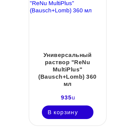
Универсальный
раствор "ReNu
MultiPlus"
(Bausch+Lomb) 360
мл
935
u
В корзину