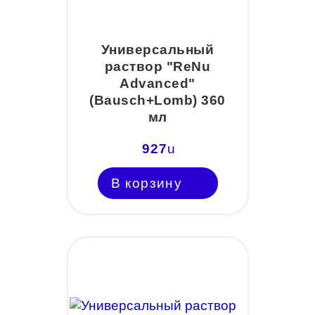
Универсальный
раствор "ReNu
Advanced"
(Bausch+Lomb) 360
мл
927
u
В корзину