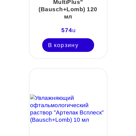
MultiPlus"
(Bausch+Lomb) 120
мл
574
u
В корзину