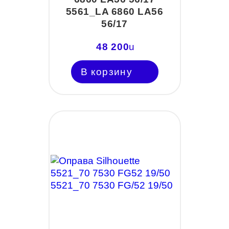
5561_LA 6860 LA56
56/17
48 200
u
В корзину