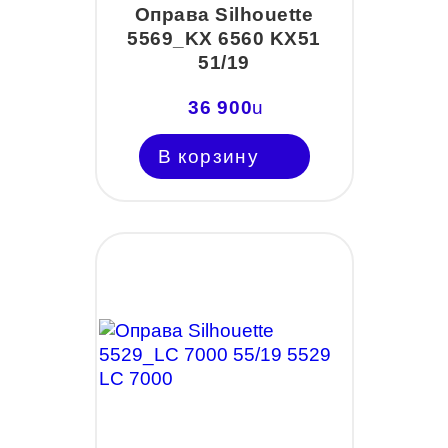
Оправа Silhouette
5569_KX 6560 KX51
51/19
36 900
u
В корзину