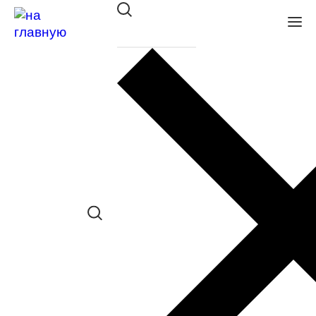
Скидка 1000 рублей на первую
покупку МКЛ MiSight 1 day
До окончании акции осталось:
82
06
37
04
Дней
Часов
Минут
Секунд
В салонах «Оптик-Экспресс» Вы можете
получить скидку в размере 1000 руб. на
первую покупку
мягких контактных линз для
контроля прогрессирующей детской миопии
MiSight 1day.