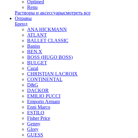
Optimed
Renu
Растворы и аксессуары
смотреть все
Оправы
Бренд
ANA HICKMANN
ATLANT
BALLET CLASSIC
Baniss
BEN.X
BOSS (HUGO BOSS)
BULGET
Cazal
CHRISTIAN LACROIX
CONTINENTAL
D&G
DACKOR
EMILIO PUCCI
Emporio Armani
Enni Marco
ESTILO
Fisher Price
Genny
Glory
GUESS