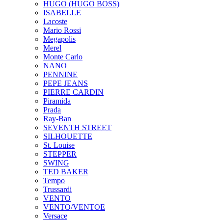
HUGO (HUGO BOSS)
ISABELLE
Lacoste
Mario Rossi
Megapolis
Merel
Monte Carlo
NANO
PENNINE
PEPE JEANS
PIERRE CARDIN
Piramida
Prada
Ray-Ban
SEVENTH STREET
SILHOUETTE
St. Louise
STEPPER
SWING
TED BAKER
Tempo
Trussardi
VENTO
VENTO/VENTOE
Versace