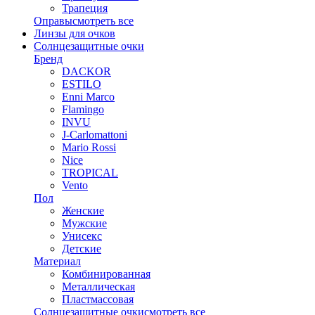
Трапеция
Оправы
смотреть все
Линзы для очков
Солнцезащитные очки
Бренд
DACKOR
ESTILO
Enni Marco
Flamingo
INVU
J-Carlomattoni
Mario Rossi
Nice
TROPICAL
Vento
Пол
Женские
Мужские
Унисекс
Детские
Материал
Комбинированная
Металлическая
Пластмассовая
Солнцезащитные очки
смотреть все