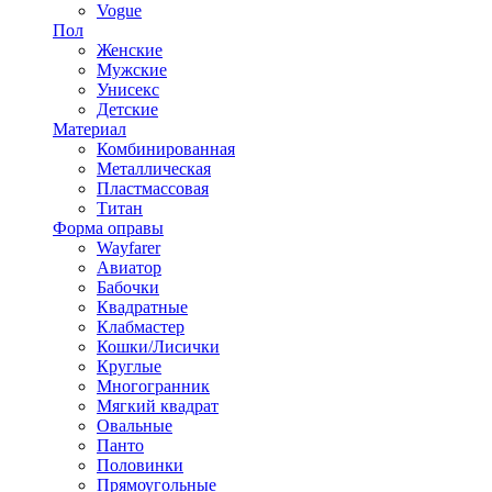
Vogue
Пол
Женские
Мужские
Унисекс
Детские
Материал
Комбинированная
Металлическая
Пластмассовая
Титан
Форма оправы
Wayfarer
Авиатор
Бабочки
Квадратные
Клабмастер
Кошки/Лисички
Круглые
Многогранник
Мягкий квадрат
Овальные
Панто
Половинки
Прямоугольные