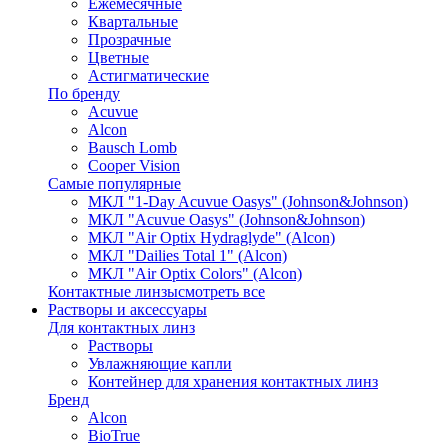
Ежемесячные
Квартальные
Прозрачные
Цветные
Астигматические
По бренду
Acuvue
Alcon
Bausch Lomb
Cooper Vision
Самые популярные
МКЛ "1-Day Acuvue Oasys" (Johnson&Johnson)
МКЛ "Acuvue Oasys" (Johnson&Johnson)
МКЛ "Air Optix Hydraglyde" (Alcon)
МКЛ "Dailies Total 1" (Alcon)
МКЛ "Air Optix Colors" (Alcon)
Контактные линзы
смотреть все
Растворы и аксессуары
Для контактных линз
Растворы
Увлажняющие капли
Контейнер для хранения контактных линз
Бренд
Alcon
BioTrue