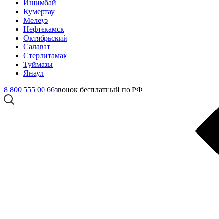
Ишимбай
Кумертау
Мелеуз
Нефтекамск
Октябрьский
Салават
Стерлитамак
Туймазы
Янаул
8 800 555 00 66
звонок бесплатный по РФ