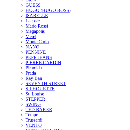
GUESS
HUGO (HUGO BOSS)
ISABELLE
Lacoste
Mario Rossi
Megapolis
Merel
Monte Carlo
NANO
PENNINE
PEPE JEANS
PIERRE CARDIN
Piramida
Prada
Ray-Ban
SEVENTH STREET
SILHOUETTE
St. Louise
STEPPER
SWING
TED BAKER
Tempo
Trussardi
VENTO