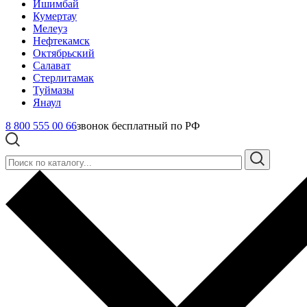
Ишимбай
Кумертау
Мелеуз
Нефтекамск
Октябрьский
Салават
Стерлитамак
Туймазы
Янаул
8 800 555 00 66
звонок бесплатный по РФ