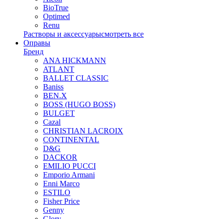
BioTrue
Optimed
Renu
Растворы и аксессуары
смотреть все
Оправы
Бренд
ANA HICKMANN
ATLANT
BALLET CLASSIC
Baniss
BEN.X
BOSS (HUGO BOSS)
BULGET
Cazal
CHRISTIAN LACROIX
CONTINENTAL
D&G
DACKOR
EMILIO PUCCI
Emporio Armani
Enni Marco
ESTILO
Fisher Price
Genny
Glory