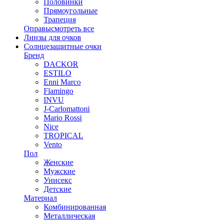
Половинки
Прямоугольные
Трапеция
Оправы
смотреть все
Линзы для очков
Солнцезащитные очки
Бренд
DACKOR
ESTILO
Enni Marco
Flamingo
INVU
J-Carlomattoni
Mario Rossi
Nice
TROPICAL
Vento
Пол
Женские
Мужские
Унисекс
Детские
Материал
Комбинированная
Металлическая