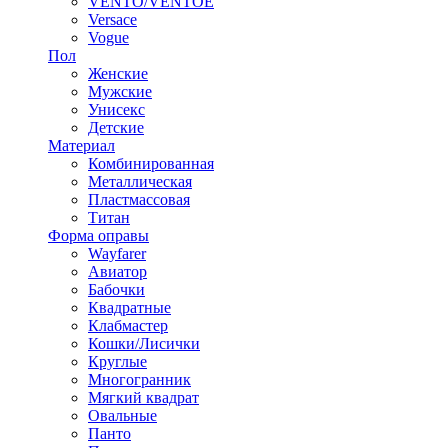
VENTO/VENTOE
Versace
Vogue
Пол
Женские
Мужские
Унисекс
Детские
Материал
Комбинированная
Металлическая
Пластмассовая
Титан
Форма оправы
Wayfarer
Авиатор
Бабочки
Квадратные
Клабмастер
Кошки/Лисички
Круглые
Многогранник
Мягкий квадрат
Овальные
Панто