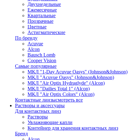
Двухнедельные
Ежемесячные
Квартальные
Прозрачные
Цветные
Астигматические
По бренду
Acuvue
Alcon
Bausch Lomb
Cooper Vision
Самые популярные
МКЛ "1-Day Acuvue Oasys" (Johnson&Johnson)
МКЛ "Acuvue Oasys" (Johnson&Johnson)
МКЛ "Air Optix Hydraglyde" (Alcon)
МКЛ "Dailies Total 1" (Alcon)
МКЛ "Air Optix Colors" (Alcon)
Контактные линзы
смотреть все
Растворы и аксессуары
Для контактных линз
Растворы
Увлажняющие капли
Контейнер для хранения контактных линз
Бренд
Alcon