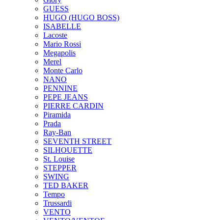
GUESS
HUGO (HUGO BOSS)
ISABELLE
Lacoste
Mario Rossi
Megapolis
Merel
Monte Carlo
NANO
PENNINE
PEPE JEANS
PIERRE CARDIN
Piramida
Prada
Ray-Ban
SEVENTH STREET
SILHOUETTE
St. Louise
STEPPER
SWING
TED BAKER
Tempo
Trussardi
VENTO