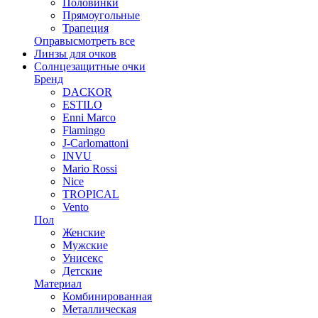
Половинки
Прямоугольные
Трапеция
Оправы
смотреть все
Линзы для очков
Солнцезащитные очки
Бренд
DACKOR
ESTILO
Enni Marco
Flamingo
J-Carlomattoni
INVU
Mario Rossi
Nice
TROPICAL
Vento
Пол
Женские
Мужские
Унисекс
Детские
Материал
Комбинированная
Металлическая