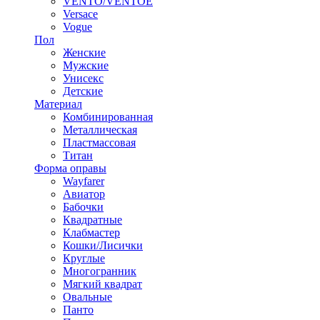
VENTO/VENTOE
Versace
Vogue
Пол
Женские
Мужские
Унисекс
Детские
Материал
Комбинированная
Металлическая
Пластмассовая
Титан
Форма оправы
Wayfarer
Авиатор
Бабочки
Квадратные
Клабмастер
Кошки/Лисички
Круглые
Многогранник
Мягкий квадрат
Овальные
Панто