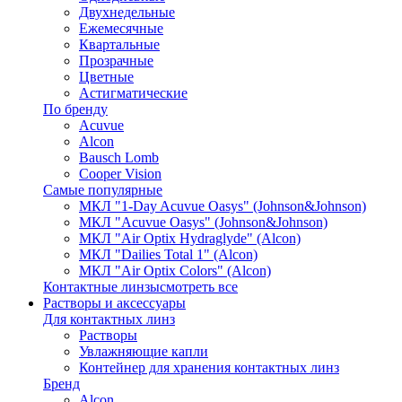
Двухнедельные
Ежемесячные
Квартальные
Прозрачные
Цветные
Астигматические
По бренду
Acuvue
Alcon
Bausch Lomb
Cooper Vision
Самые популярные
МКЛ "1-Day Acuvue Oasys" (Johnson&Johnson)
МКЛ "Acuvue Oasys" (Johnson&Johnson)
МКЛ "Air Optix Hydraglyde" (Alcon)
МКЛ "Dailies Total 1" (Alcon)
МКЛ "Air Optix Colors" (Alcon)
Контактные линзы
смотреть все
Растворы и аксессуары
Для контактных линз
Растворы
Увлажняющие капли
Контейнер для хранения контактных линз
Бренд
Alcon