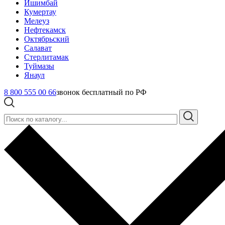
Ишимбай
Кумертау
Мелеуз
Нефтекамск
Октябрьский
Салават
Стерлитамак
Туймазы
Янаул
8 800 555 00 66
звонок бесплатный по РФ