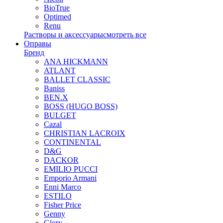
BioTrue
Optimed
Renu
Растворы и аксессуары
смотреть все
Оправы
Бренд
ANA HICKMANN
ATLANT
BALLET CLASSIC
Baniss
BEN.X
BOSS (HUGO BOSS)
BULGET
Cazal
CHRISTIAN LACROIX
CONTINENTAL
D&G
DACKOR
EMILIO PUCCI
Emporio Armani
Enni Marco
ESTILO
Fisher Price
Genny
Glory