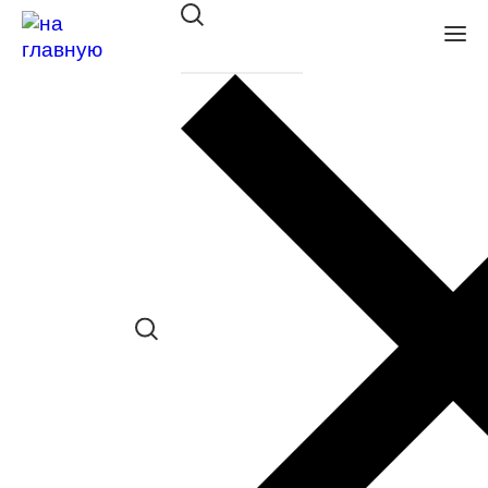
Оправа ATLANT A 1003 C2
в наличии (Больше 5 шт.) *наличие
товара в конкретном салоне
необходимо уточнять отдельно
Сравнить товар
Поделиться в соц. сетях:
Заказать примерку