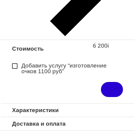
Закажите понравившуюся модель
в ближайший салон “Оптик-Экспресс”.
*Доступно для Республики
Башкортостан
6 200
i
Стоимость
Добавить услугу “изготовление
очков 1100 руб”
Характеристики
Доставка и оплата