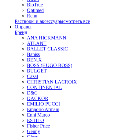
BioTrue
Optimed
Renu
Растворы и аксессуары
смотреть все
Оправы
Бренд
ANA HICKMANN
ATLANT
BALLET CLASSIC
Baniss
BEN.X
BOSS (HUGO BOSS)
BULGET
Cazal
CHRISTIAN LACROIX
CONTINENTAL
D&G
DACKOR
EMILIO PUCCI
Emporio Armani
Enni Marco
ESTILO
Fisher Price
Genny
Glory