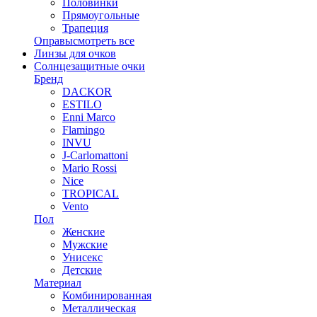
Половинки
Прямоугольные
Трапеция
Оправы
смотреть все
Линзы для очков
Солнцезащитные очки
Бренд
DACKOR
ESTILO
Enni Marco
Flamingo
INVU
J-Carlomattoni
Mario Rossi
Nice
TROPICAL
Vento
Пол
Женские
Мужские
Унисекс
Детские
Материал
Комбинированная
Металлическая