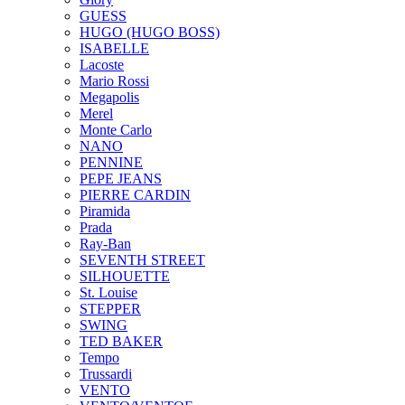
GUESS
HUGO (HUGO BOSS)
ISABELLE
Lacoste
Mario Rossi
Megapolis
Merel
Monte Carlo
NANO
PENNINE
PEPE JEANS
PIERRE CARDIN
Piramida
Prada
Ray-Ban
SEVENTH STREET
SILHOUETTE
St. Louise
STEPPER
SWING
TED BAKER
Tempo
Trussardi
VENTO