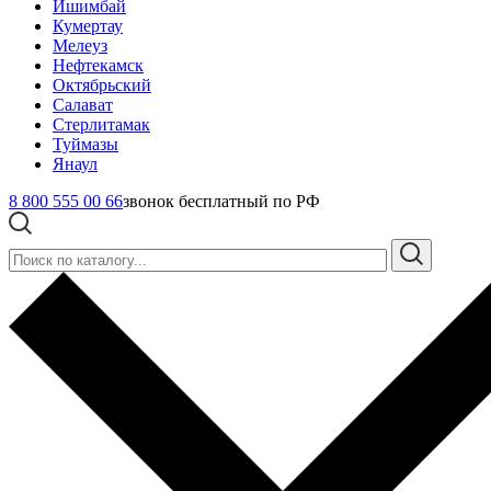
Ишимбай
Кумертау
Мелеуз
Нефтекамск
Октябрьский
Салават
Стерлитамак
Туймазы
Янаул
8 800 555 00 66
звонок бесплатный по РФ