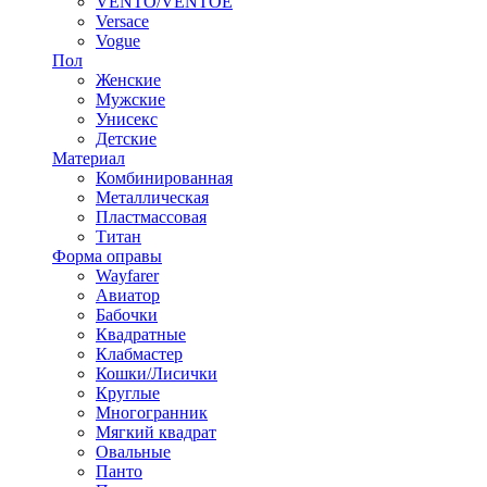
VENTO/VENTOE
Versace
Vogue
Пол
Женские
Мужские
Унисекс
Детские
Материал
Комбинированная
Металлическая
Пластмассовая
Титан
Форма оправы
Wayfarer
Авиатор
Бабочки
Квадратные
Клабмастер
Кошки/Лисички
Круглые
Многогранник
Мягкий квадрат
Овальные
Панто