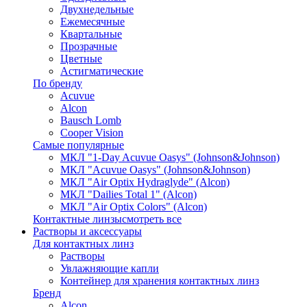
Двухнедельные
Ежемесячные
Квартальные
Прозрачные
Цветные
Астигматические
По бренду
Acuvue
Alcon
Bausch Lomb
Cooper Vision
Самые популярные
МКЛ "1-Day Acuvue Oasys" (Johnson&Johnson)
МКЛ "Acuvue Oasys" (Johnson&Johnson)
МКЛ "Air Optix Hydraglyde" (Alcon)
МКЛ "Dailies Total 1" (Alcon)
МКЛ "Air Optix Colors" (Alcon)
Контактные линзы
смотреть все
Растворы и аксессуары
Для контактных линз
Растворы
Увлажняющие капли
Контейнер для хранения контактных линз
Бренд
Alcon