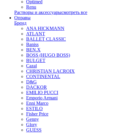
Optimed
Renu
Растворы и аксессуары
смотреть все
Оправы
Бренд
ANA HICKMANN
ATLANT
BALLET CLASSIC
Baniss
BEN.X
BOSS (HUGO BOSS)
BULGET
Cazal
CHRISTIAN LACROIX
CONTINENTAL
D&G
DACKOR
EMILIO PUCCI
Emporio Armani
Enni Marco
ESTILO
Fisher Price
Genny
Glory
GUESS