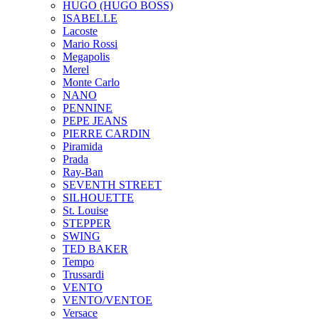
HUGO (HUGO BOSS)
ISABELLE
Lacoste
Mario Rossi
Megapolis
Merel
Monte Carlo
NANO
PENNINE
PEPE JEANS
PIERRE CARDIN
Piramida
Prada
Ray-Ban
SEVENTH STREET
SILHOUETTE
St. Louise
STEPPER
SWING
TED BAKER
Tempo
Trussardi
VENTO
VENTO/VENTOE
Versace