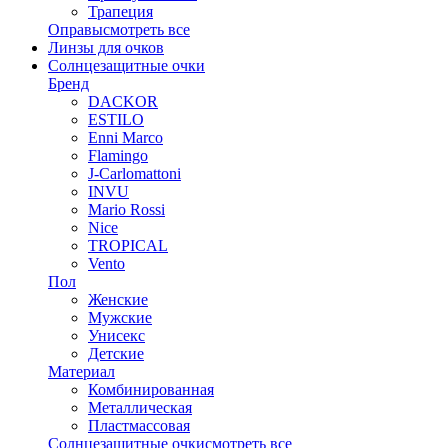
Трапеция
Оправы
смотреть все
Линзы для очков
Солнцезащитные очки
Бренд
DACKOR
ESTILO
Enni Marco
Flamingo
J-Carlomattoni
INVU
Mario Rossi
Nice
TROPICAL
Vento
Пол
Женские
Мужские
Унисекс
Детские
Материал
Комбинированная
Металлическая
Пластмассовая
Солнцезащитные очки
смотреть все