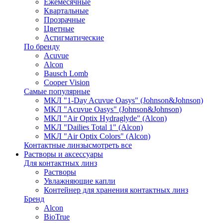
Ежемесячные
Квартальные
Прозрачные
Цветные
Астигматические
По бренду
Acuvue
Alcon
Bausch Lomb
Cooper Vision
Самые популярные
МКЛ "1-Day Acuvue Oasys" (Johnson&Johnson)
МКЛ "Acuvue Oasys" (Johnson&Johnson)
МКЛ "Air Optix Hydraglyde" (Alcon)
МКЛ "Dailies Total 1" (Alcon)
МКЛ "Air Optix Colors" (Alcon)
Контактные линзы
смотреть все
Растворы и аксессуары
Для контактных линз
Растворы
Увлажняющие капли
Контейнер для хранения контактных линз
Бренд
Alcon
BioTrue