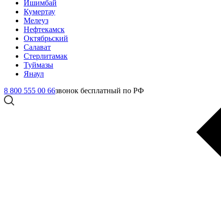
Ишимбай
Кумертау
Мелеуз
Нефтекамск
Октябрьский
Салават
Стерлитамак
Туймазы
Янаул
8 800 555 00 66
звонок бесплатный по РФ