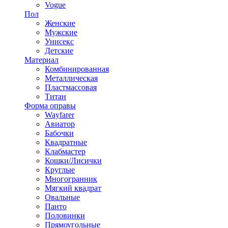
Vogue
Пол
Женские
Мужские
Унисекс
Детские
Материал
Комбинированная
Металлическая
Пластмассовая
Титан
Форма оправы
Wayfarer
Авиатор
Бабочки
Квадратные
Клабмастер
Кошки/Лисички
Круглые
Многогранник
Мягкий квадрат
Овальные
Панто
Половинки
Прямоугольные