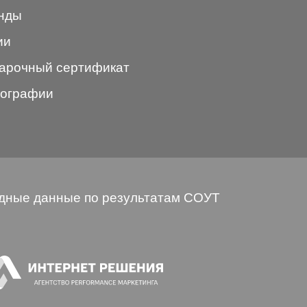
нды
ии
арочный сертификат
ографии
дные данные по результатам СОУТ