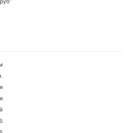
 руб”
м
.
я
я
й
5
6