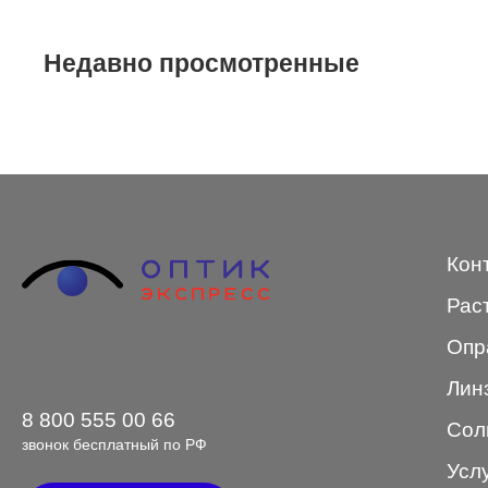
STEPPER
Недавно просмотренные
SWING
TED BAKER
Tempo
Trussardi
VENTO
Кон
VENTO/VENTOE
Рас
Versace
Опр
Vogue
Лин
8 800 555 00 66
Сол
звонок бесплатный по РФ
Усл
Форма оправы