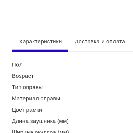
Enni Marco
ESTILO
Fisher Price
Характеристики
Доставка и оплата
Genny
Glory
Пол
GUESS
Возраст
HUGO (HUGO BOSS)
Тип оправы
ISABELLE
Материал оправы
Lacoste
Цвет рамки
Mario Rossi
Длина заушника (мм)
Megapolis
Ширина окуляра (мм)