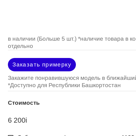
Optimed
Пластмассовая
Пластмассовая
(Johnson&Johnson)
Renu
Титан
 стопперы
Футляры для очков
МКЛ "Air Optix Hydraglyde"
(Alcon)
МКЛ "Dailies Total 1" (Alcon)
в наличии (Больше 5 шт.) *наличие товара в 
отдельно
МКЛ "Air Optix Colors" (Alcon)
Заказать примерку
Закажите понравившуюся модель в ближайший
*Доступно для Республики Башкортостан
Стоимость
6 200
i