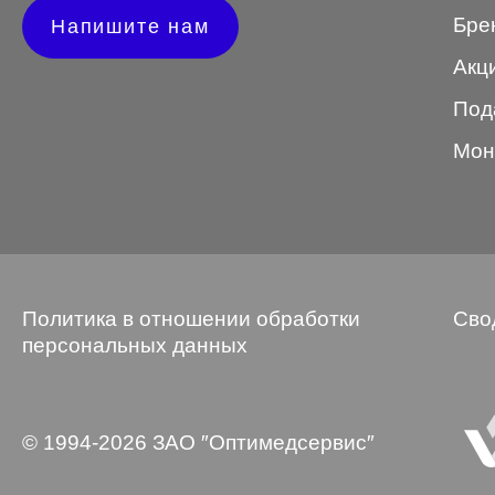
Бре
Напишите нам
Wayfarer
Акц
Авиатор
Под
Бабочки
Мон
Квадратные
Клабмастер
Кошки/Лисички
Круглые
Политика в отношении обработки
Сво
Многогранник
персональных данных
Мягкий квадрат
Овальные
© 1994-2026 ЗАО ″Оптимедсервис″
Панто