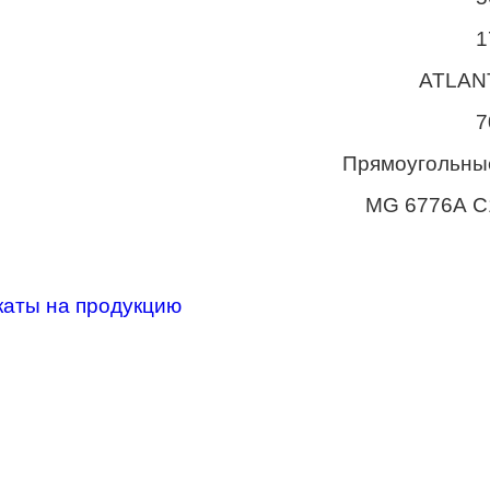
1
ATLAN
7
Прямоугольны
MG 6776А С
каты на продукцию