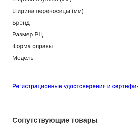
Merel
Ширина переносицы (мм)
Monte Carlo
Бренд
NANO
Размер РЦ
PENNINE
Форма оправы
PEPE JEANS
Модель
PIERRE CARDIN
Piramida
Регистрационные удостоверения и сертифи
Prada
Ray-Ban
SEVENTH STREET
Сопутствующие товары
SILHOUETTE
St. Louise