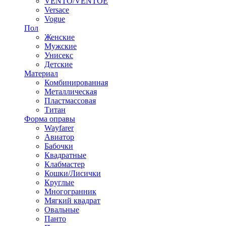
VENTO/VENTOE
Versace
Vogue
Пол
Женские
Мужские
Унисекс
Детские
Материал
Комбинированная
Металлическая
Пластмассовая
Титан
Форма оправы
Wayfarer
Авиатор
Бабочки
Квадратные
Клабмастер
Кошки/Лисички
Круглые
Многогранник
Мягкий квадрат
Овальные
Панто