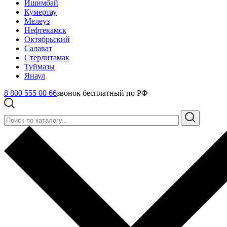
Ишимбай
Кумертау
Мелеуз
Нефтекамск
Октябрьский
Салават
Стерлитамак
Туймазы
Янаул
8 800 555 00 66
звонок бесплатный по РФ