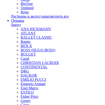
BioTrue
Optimed
Renu
Растворы и аксессуары
смотреть все
Оправы
Бренд
ANA HICKMANN
ATLANT
BALLET CLASSIC
Baniss
BEN.X
BOSS (HUGO BOSS)
BULGET
Cazal
CHRISTIAN LACROIX
CONTINENTAL
D&G
DACKOR
EMILIO PUCCI
Emporio Armani
Enni Marco
ESTILO
Fisher Price
Genny
Glory