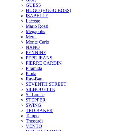
GUESS
HUGO (HUGO BOSS)
ISABELLE
Lacoste
Mario Rossi
Megapolis
Merel
Monte Carlo
NANO
PENNINE
PEPE JEANS
PIERRE CARDIN
Piramida
Prada
Ray-Ban
SEVENTH STREET
SILHOUETTE
St. Louise
STEPPER
SWING
TED BAKER
Tempo
Trussardi
VENTO