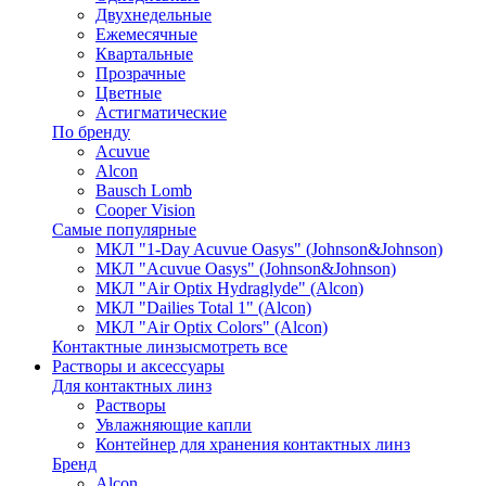
Двухнедельные
Ежемесячные
Квартальные
Прозрачные
Цветные
Астигматические
По бренду
Acuvue
Alcon
Bausch Lomb
Cooper Vision
Самые популярные
МКЛ "1-Day Acuvue Oasys" (Johnson&Johnson)
МКЛ "Acuvue Oasys" (Johnson&Johnson)
МКЛ "Air Optix Hydraglyde" (Alcon)
МКЛ "Dailies Total 1" (Alcon)
МКЛ "Air Optix Colors" (Alcon)
Контактные линзы
смотреть все
Растворы и аксессуары
Для контактных линз
Растворы
Увлажняющие капли
Контейнер для хранения контактных линз
Бренд
Alcon