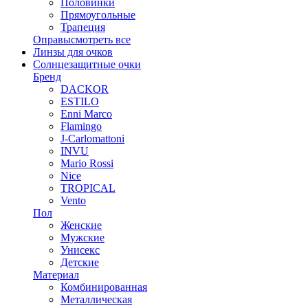
Половинки
Прямоугольные
Трапеция
Оправы
смотреть все
Линзы для очков
Солнцезащитные очки
Бренд
DACKOR
ESTILO
Enni Marco
Flamingo
J-Carlomattoni
INVU
Mario Rossi
Nice
TROPICAL
Vento
Пол
Женские
Мужские
Унисекс
Детские
Материал
Комбинированная
Металлическая