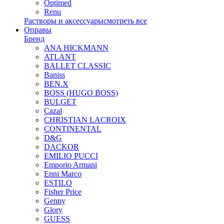
Optimed
Renu
Растворы и аксессуары
смотреть все
Оправы
Бренд
ANA HICKMANN
ATLANT
BALLET CLASSIC
Baniss
BEN.X
BOSS (HUGO BOSS)
BULGET
Cazal
CHRISTIAN LACROIX
CONTINENTAL
D&G
DACKOR
EMILIO PUCCI
Emporio Armani
Enni Marco
ESTILO
Fisher Price
Genny
Glory
GUESS