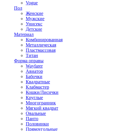
Vogue
Пол
Женские
Мужские
Унисекс
Детские
Материал
Комбинированная
Металлическая
Пластмассовая
Титан
Форма оправы
Wayfarer
Авиатор
Бабочки
Квадратные
Клабмастер
Кошки/Лисички
Круглые
Многогранник
Мягкий квадрат
Овальные
Панто
Половинки
Прямоугольные