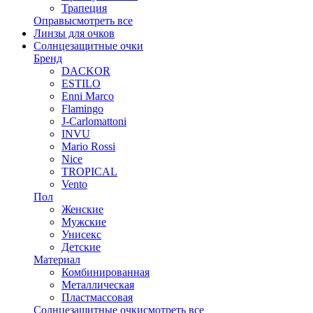
Трапеция
Оправы
смотреть все
Линзы для очков
Солнцезащитные очки
Бренд
DACKOR
ESTILO
Enni Marco
Flamingo
J-Carlomattoni
INVU
Mario Rossi
Nice
TROPICAL
Vento
Пол
Женские
Мужские
Унисекс
Детские
Материал
Комбинированная
Металлическая
Пластмассовая
Солнцезащитные очки
смотреть все