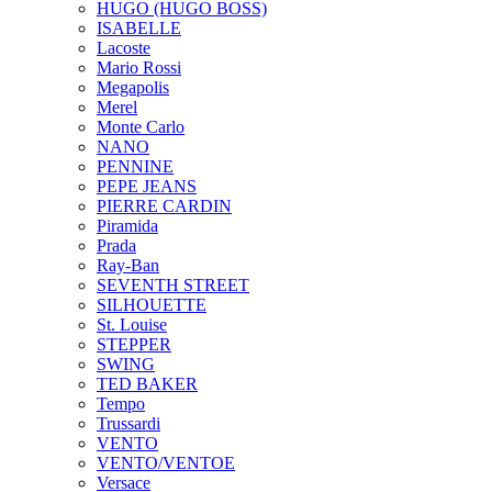
HUGO (HUGO BOSS)
ISABELLE
Lacoste
Mario Rossi
Megapolis
Merel
Monte Carlo
NANO
PENNINE
PEPE JEANS
PIERRE CARDIN
Piramida
Prada
Ray-Ban
SEVENTH STREET
SILHOUETTE
St. Louise
STEPPER
SWING
TED BAKER
Tempo
Trussardi
VENTO
VENTO/VENTOE
Versace