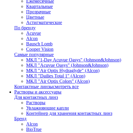
Ежемесячные
Квартальные
Прозрачные
Цветные
Астигматические
По бренду
Acuvue
Alcon
Bausch Lomb
Cooper Vision
Самые популярные
МКЛ "1-Day Acuvue Oasys" (Johnson&Johnson)
МКЛ "Acuvue Oasys" (Johnson&Johnson)
МКЛ "Air Optix Hydraglyde" (Alcon)
МКЛ "Dailies Total 1" (Alcon)
МКЛ "Air Optix Colors" (Alcon)
Контактные линзы
смотреть все
Растворы и аксессуары
Для контактных линз
Растворы
Увлажняющие капли
Контейнер для хранения контактных линз
Бренд
Alcon
BioTrue