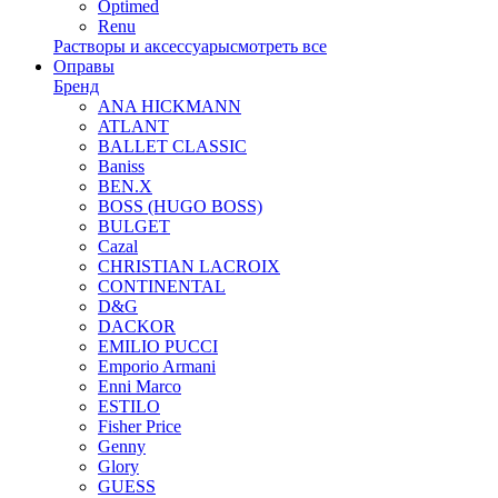
Optimed
Renu
Растворы и аксессуары
смотреть все
Оправы
Бренд
ANA HICKMANN
ATLANT
BALLET CLASSIC
Baniss
BEN.X
BOSS (HUGO BOSS)
BULGET
Cazal
CHRISTIAN LACROIX
CONTINENTAL
D&G
DACKOR
EMILIO PUCCI
Emporio Armani
Enni Marco
ESTILO
Fisher Price
Genny
Glory
GUESS