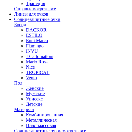
Трапеция
Оправы
смотреть все
Линзы для очков
Солнцезащитные очки
Бренд
DACKOR
ESTILO
Enni Marco
Flamingo
INVU
J-Carlomattoni
Mario Rossi
Nice
TROPICAL
Vento
Пол
Женские
Мужские
Унисекс
Детские
Материал
Комбинированная
Металлическая
Пластмассовая
Солнцезащитные очки
смотреть все