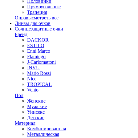
Половинки
Прямоугольные
Трапеция
Оправы
смотреть все
Линзы для очков
Солнцезащитные очки
Бренд
DACKOR
ESTILO
Enni Marco
Flamingo
J-Carlomattoni
INVU
Mario Rossi
Nice
TROPICAL
Vento
Пол
Женские
Мужские
Унисекс
Детские
Материал
Комбинированная
Металлическая