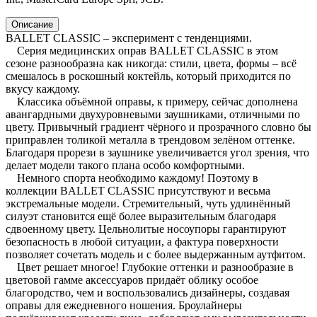
Описание
BALLET CLASSIC – эксперимент с тенденциями.
Серия медицинских оправ BALLET CLASSIC в этом
сезоне разнообразна как никогда: стили, цвета, формы – всё
смешалось в роскошный коктейль, который приходится по
вкусу каждому.
Классика объёмной оправы, к примеру, сейчас дополнена
авангардными двухуровневыми заушниками, отличными по
цвету. Привычный градиент чёрного и прозрачного словно бы
приправлен толикой металла в трендовом зелёном оттенке.
Благодаря прорези в заушнике увеличивается угол зрения, что
делает модели такого плана особо комфортными.
Немного спорта необходимо каждому! Поэтому в
коллекции BALLET CLASSIC присутствуют и весьма
экстремальные модели. Стремительный, чуть удлинённый
силуэт становится ещё более выразительным благодаря
сдвоенному цвету. Цельнолитые носоупоры гарантируют
безопасность в любой ситуации, а фактура поверхности
позволяет сочетать модель и с более выдержанным аутфитом.
Цвет решает многое! Глубокие оттенки и разнообразие в
цветовой гамме аксессуаров придаёт облику особое
благородство, чем и воспользовались дизайнеры, создавая
оправы для ежедневного ношения. Броулайнеры