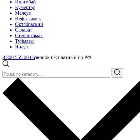
Ишимбай
Кумертау
Мелеуз
Нефтекамск
Октябрьский
Салават
Стерлитамак
Туймазы
Янаул
8 800 555 00 66
звонок бесплатный по РФ