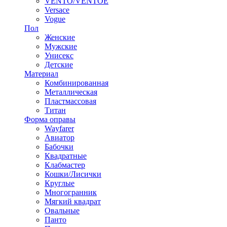
VENTO/VENTOE
Versace
Vogue
Пол
Женские
Мужские
Унисекс
Детские
Материал
Комбинированная
Металлическая
Пластмассовая
Титан
Форма оправы
Wayfarer
Авиатор
Бабочки
Квадратные
Клабмастер
Кошки/Лисички
Круглые
Многогранник
Мягкий квадрат
Овальные
Панто