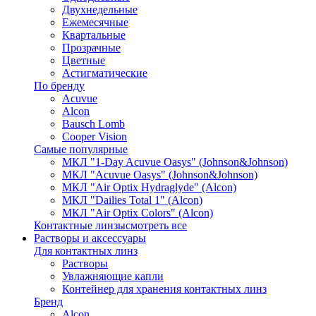
Двухнедельные
Ежемесячные
Квартальные
Прозрачные
Цветные
Астигматические
По бренду
Acuvue
Alcon
Bausch Lomb
Cooper Vision
Самые популярные
МКЛ "1-Day Acuvue Oasys" (Johnson&Johnson)
МКЛ "Acuvue Oasys" (Johnson&Johnson)
МКЛ "Air Optix Hydraglyde" (Alcon)
МКЛ "Dailies Total 1" (Alcon)
МКЛ "Air Optix Colors" (Alcon)
Контактные линзы
смотреть все
Растворы и аксессуары
Для контактных линз
Растворы
Увлажняющие капли
Контейнер для хранения контактных линз
Бренд
Alcon