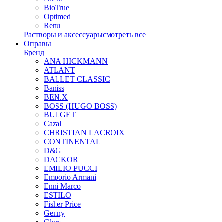
BioTrue
Optimed
Renu
Растворы и аксессуары
смотреть все
Оправы
Бренд
ANA HICKMANN
ATLANT
BALLET CLASSIC
Baniss
BEN.X
BOSS (HUGO BOSS)
BULGET
Cazal
CHRISTIAN LACROIX
CONTINENTAL
D&G
DACKOR
EMILIO PUCCI
Emporio Armani
Enni Marco
ESTILO
Fisher Price
Genny
Glory