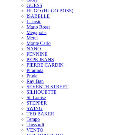
GUESS
HUGO (HUGO BOSS)
ISABELLE
Lacoste
Mario Rossi
Megapolis
Merel
Monte Carlo
NANO
PENNINE
PEPE JEANS
PIERRE CARDIN
Piramida
Prada
Ray-Ban
SEVENTH STREET
SILHOUETTE
St. Louise
STEPPER
SWING
TED BAKER
Tempo
Trussardi
VENTO