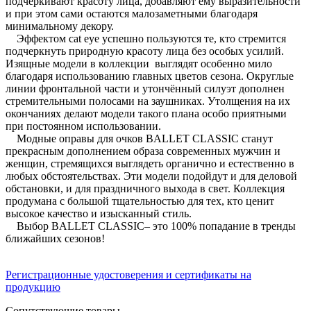
подчёркивают красоту лица, добавляют ему выразительности
и при этом сами остаются малозаметными благодаря
минимальному декору.
Эффектом cat eye успешно пользуются те, кто стремится
подчеркнуть природную красоту лица без особых усилий.
Изящные модели в коллекции выглядят особенно мило
благодаря использованию главных цветов сезона. Округлые
линии фронтальной части и утончённый силуэт дополнен
стремительными полосами на заушниках. Утолщения на их
окончаниях делают модели такого плана особо приятными
при постоянном использовании.
Модные оправы для очков BALLET CLASSIC станут
прекрасным дополнением образа современных мужчин и
женщин, стремящихся выглядеть органично и естественно в
любых обстоятельствах. Эти модели подойдут и для деловой
обстановки, и для праздничного выхода в свет. Коллекция
продумана с большой тщательностью для тех, кто ценит
высокое качество и изысканный стиль.
Выбор BALLET CLASSIC– это 100% попадание в тренды
ближайших сезонов!
Регистрационные удостоверения и сертификаты на
продукцию
Сопутствующие товары