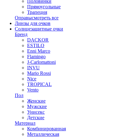
Половинки
Прямоугольные
Трапеция
Оправы
смотреть все
Линзы для очков
Солнцезащитные очки
Бренд
DACKOR
ESTILO
Enni Marco
Flamingo
J-Carlomattoni
INVU
Mario Rossi
Nice
TROPICAL
Vento
Пол
Женские
Мужские
Унисекс
Детские
Материал
Комбинированная
Металлическая