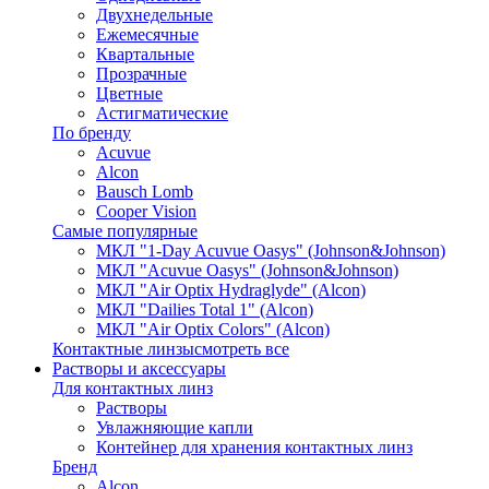
Двухнедельные
Ежемесячные
Квартальные
Прозрачные
Цветные
Астигматические
По бренду
Acuvue
Alcon
Bausch Lomb
Cooper Vision
Самые популярные
МКЛ "1-Day Acuvue Oasys" (Johnson&Johnson)
МКЛ "Acuvue Oasys" (Johnson&Johnson)
МКЛ "Air Optix Hydraglyde" (Alcon)
МКЛ "Dailies Total 1" (Alcon)
МКЛ "Air Optix Colors" (Alcon)
Контактные линзы
смотреть все
Растворы и аксессуары
Для контактных линз
Растворы
Увлажняющие капли
Контейнер для хранения контактных линз
Бренд
Alcon