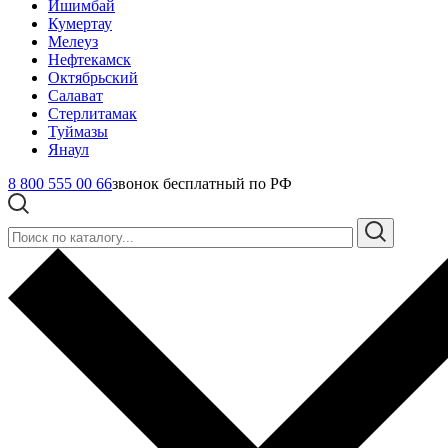
Ишимбай
Кумертау
Мелеуз
Нефтекамск
Октябрьский
Салават
Стерлитамак
Туймазы
Янаул
8 800 555 00 66
звонок бесплатный по РФ