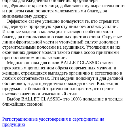
оправы для ежедневного ношения. Броулайнеры
подчёркивают красоту лица, добавляют ему выразительности
и при этом сами остаются малозаметными благодаря
минимальному декору.
Эффектом cat eye успешно пользуются те, кто стремится
подчеркнуть природную красоту лица без особых усилий.
Изящные модели в коллекции выглядят особенно мило
благодаря использованию главных цветов сезона. Округлые
линии фронтальной части и утончённый силуэт дополнен
стремительными полосами на заушниках. Утолщения на их
окончаниях делают модели такого плана особо приятными
при постоянном использовании.
Модные оправы для очков BALLET CLASSIC станут
прекрасным дополнением образа современных мужчин и
женщин, стремящихся выглядеть органично и естественно в
любых обстоятельствах. Эти модели подойдут и для деловой
обстановки, и для праздничного выхода в свет. Коллекция
продумана с большой тщательностью для тех, кто ценит
высокое качество и изысканный стиль.
Выбор BALLET CLASSIC– это 100% попадание в тренды
ближайших сезонов!
Регистрационные удостоверения и сертификаты на
продукцию