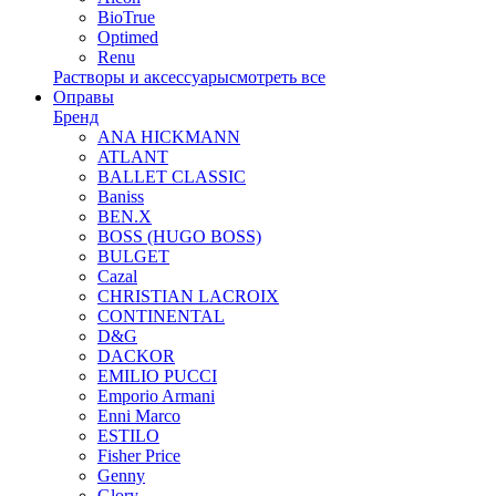
BioTrue
Optimed
Renu
Растворы и аксессуары
смотреть все
Оправы
Бренд
ANA HICKMANN
ATLANT
BALLET CLASSIC
Baniss
BEN.X
BOSS (HUGO BOSS)
BULGET
Cazal
CHRISTIAN LACROIX
CONTINENTAL
D&G
DACKOR
EMILIO PUCCI
Emporio Armani
Enni Marco
ESTILO
Fisher Price
Genny
Glory