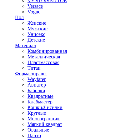
VENTO/VENTOE
Versace
Vogue
Пол
Женские
Мужские
Унисекс
Детские
Материал
Комбинированная
Металлическая
Пластмассовая
Титан
Форма оправы
Wayfarer
Авиатор
Бабочки
Квадратные
Клабмастер
Кошки/Лисички
Круглые
Многогранник
Мягкий квадрат
Овальные
Панто