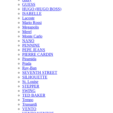
GUESS
HUGO (HUGO BOSS)
ISABELLE
Lacoste
Mario Rossi
Megapolis
Merel
Monte Carlo
NANO
PENNINE
PEPE JEANS
PIERRE CARDIN
Piramida
Prada
Ray-Ban
SEVENTH STREET
SILHOUETTE
St. Louise
STEPPER
SWING
TED BAKER
Tempo
Trussardi
VENTO