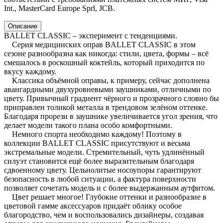
Int., MasterCard Europe Sprl, JCB.
Описание
BALLET CLASSIC – эксперимент с тенденциями.
Серия медицинских оправ BALLET CLASSIC в этом
сезоне разнообразна как никогда: стили, цвета, формы – всё
смешалось в роскошный коктейль, который приходится по
вкусу каждому.
Классика объёмной оправы, к примеру, сейчас дополнена
авангардными двухуровневыми заушниками, отличными по
цвету. Привычный градиент чёрного и прозрачного словно бы
приправлен толикой металла в трендовом зелёном оттенке.
Благодаря прорези в заушнике увеличивается угол зрения, что
делает модели такого плана особо комфортными.
Немного спорта необходимо каждому! Поэтому в
коллекции BALLET CLASSIC присутствуют и весьма
экстремальные модели. Стремительный, чуть удлинённый
силуэт становится ещё более выразительным благодаря
сдвоенному цвету. Цельнолитые носоупоры гарантируют
безопасность в любой ситуации, а фактура поверхности
позволяет сочетать модель и с более выдержанным аутфитом.
Цвет решает многое! Глубокие оттенки и разнообразие в
цветовой гамме аксессуаров придаёт облику особое
благородство, чем и воспользовались дизайнеры, создавая