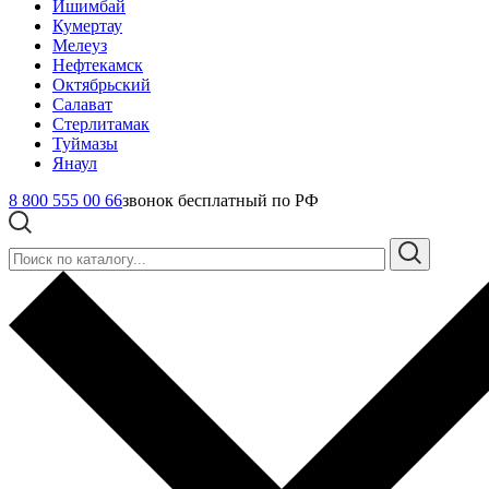
Ишимбай
Кумертау
Мелеуз
Нефтекамск
Октябрьский
Салават
Стерлитамак
Туймазы
Янаул
8 800 555 00 66
звонок бесплатный по РФ