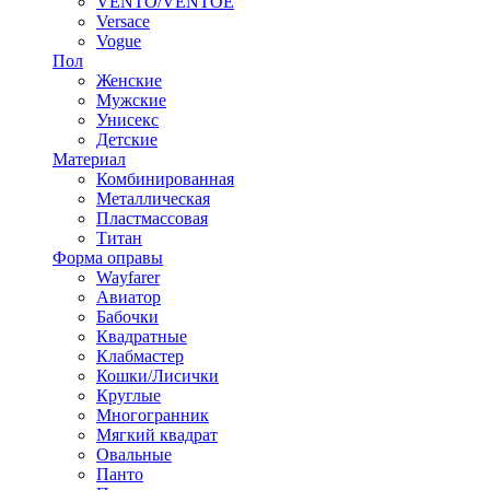
VENTO/VENTOE
Versace
Vogue
Пол
Женские
Мужские
Унисекс
Детские
Материал
Комбинированная
Металлическая
Пластмассовая
Титан
Форма оправы
Wayfarer
Авиатор
Бабочки
Квадратные
Клабмастер
Кошки/Лисички
Круглые
Многогранник
Мягкий квадрат
Овальные
Панто