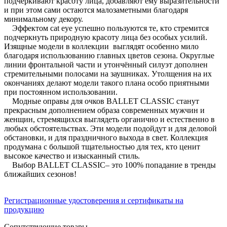
подчёркивают красоту лица, добавляют ему выразительности
и при этом сами остаются малозаметными благодаря
минимальному декору.
Эффектом cat eye успешно пользуются те, кто стремится
подчеркнуть природную красоту лица без особых усилий.
Изящные модели в коллекции выглядят особенно мило
благодаря использованию главных цветов сезона. Округлые
линии фронтальной части и утончённый силуэт дополнен
стремительными полосами на заушниках. Утолщения на их
окончаниях делают модели такого плана особо приятными
при постоянном использовании.
Модные оправы для очков BALLET CLASSIC станут
прекрасным дополнением образа современных мужчин и
женщин, стремящихся выглядеть органично и естественно в
любых обстоятельствах. Эти модели подойдут и для деловой
обстановки, и для праздничного выхода в свет. Коллекция
продумана с большой тщательностью для тех, кто ценит
высокое качество и изысканный стиль.
Выбор BALLET CLASSIC– это 100% попадание в тренды
ближайших сезонов!
Регистрационные удостоверения и сертификаты на
продукцию
Сопутствующие товары