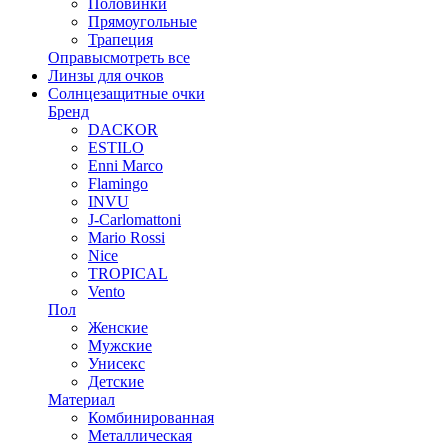
Половинки
Прямоугольные
Трапеция
Оправы
смотреть все
Линзы для очков
Солнцезащитные очки
Бренд
DACKOR
ESTILO
Enni Marco
Flamingo
INVU
J-Carlomattoni
Mario Rossi
Nice
TROPICAL
Vento
Пол
Женские
Мужские
Унисекс
Детские
Материал
Комбинированная
Металлическая