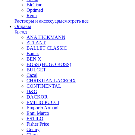
BioTrue
Optimed
Renu
Растворы и аксессуары
смотреть все
Оправы
Бренд
ANA HICKMANN
ATLANT
BALLET CLASSIC
Baniss
BEN.X
BOSS (HUGO BOSS)
BULGET
Cazal
CHRISTIAN LACROIX
CONTINENTAL
D&G
DACKOR
EMILIO PUCCI
Emporio Armani
Enni Marco
ESTILO
Fisher Price
Genny
Glory