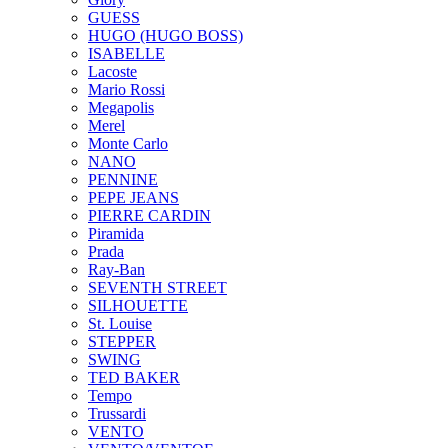
GUESS
HUGO (HUGO BOSS)
ISABELLE
Lacoste
Mario Rossi
Megapolis
Merel
Monte Carlo
NANO
PENNINE
PEPE JEANS
PIERRE CARDIN
Piramida
Prada
Ray-Ban
SEVENTH STREET
SILHOUETTE
St. Louise
STEPPER
SWING
TED BAKER
Tempo
Trussardi
VENTO