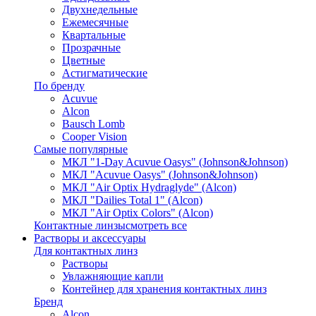
Двухнедельные
Ежемесячные
Квартальные
Прозрачные
Цветные
Астигматические
По бренду
Acuvue
Alcon
Bausch Lomb
Cooper Vision
Самые популярные
МКЛ "1-Day Acuvue Oasys" (Johnson&Johnson)
МКЛ "Acuvue Oasys" (Johnson&Johnson)
МКЛ "Air Optix Hydraglyde" (Alcon)
МКЛ "Dailies Total 1" (Alcon)
МКЛ "Air Optix Colors" (Alcon)
Контактные линзы
смотреть все
Растворы и аксессуары
Для контактных линз
Растворы
Увлажняющие капли
Контейнер для хранения контактных линз
Бренд
Alcon