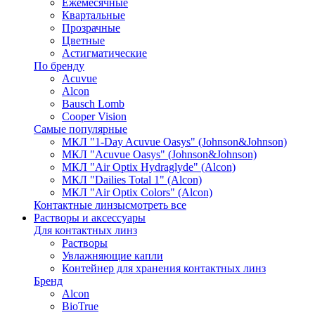
Ежемесячные
Квартальные
Прозрачные
Цветные
Астигматические
По бренду
Acuvue
Alcon
Bausch Lomb
Cooper Vision
Самые популярные
МКЛ "1-Day Acuvue Oasys" (Johnson&Johnson)
МКЛ "Acuvue Oasys" (Johnson&Johnson)
МКЛ "Air Optix Hydraglyde" (Alcon)
МКЛ "Dailies Total 1" (Alcon)
МКЛ "Air Optix Colors" (Alcon)
Контактные линзы
смотреть все
Растворы и аксессуары
Для контактных линз
Растворы
Увлажняющие капли
Контейнер для хранения контактных линз
Бренд
Alcon
BioTrue