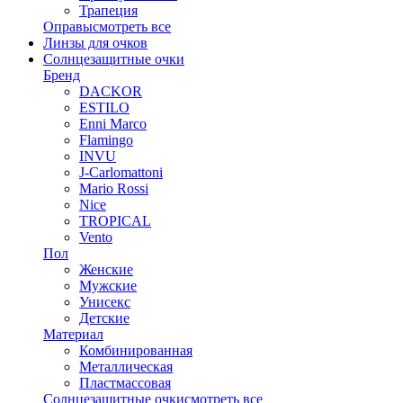
Трапеция
Оправы
смотреть все
Линзы для очков
Солнцезащитные очки
Бренд
DACKOR
ESTILO
Enni Marco
Flamingo
INVU
J-Carlomattoni
Mario Rossi
Nice
TROPICAL
Vento
Пол
Женские
Мужские
Унисекс
Детские
Материал
Комбинированная
Металлическая
Пластмассовая
Солнцезащитные очки
смотреть все