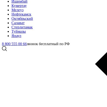
Ишимбай
Кумертау
Мелеуз
Нефтекамск
Октябрьский
Салават
Стерлитамак
Туймазы
Янаул
8 800 555 00 66
звонок бесплатный по РФ