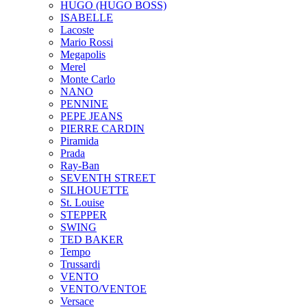
HUGO (HUGO BOSS)
ISABELLE
Lacoste
Mario Rossi
Megapolis
Merel
Monte Carlo
NANO
PENNINE
PEPE JEANS
PIERRE CARDIN
Piramida
Prada
Ray-Ban
SEVENTH STREET
SILHOUETTE
St. Louise
STEPPER
SWING
TED BAKER
Tempo
Trussardi
VENTO
VENTO/VENTOE
Versace