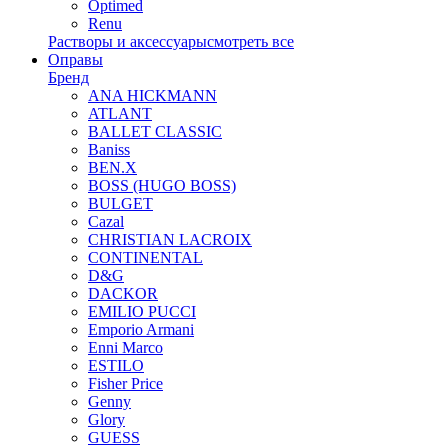
Optimed
Renu
Растворы и аксессуары
смотреть все
Оправы
Бренд
ANA HICKMANN
ATLANT
BALLET CLASSIC
Baniss
BEN.X
BOSS (HUGO BOSS)
BULGET
Cazal
CHRISTIAN LACROIX
CONTINENTAL
D&G
DACKOR
EMILIO PUCCI
Emporio Armani
Enni Marco
ESTILO
Fisher Price
Genny
Glory
GUESS