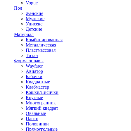
Vogue
Пол
Женские
Мужские
Унисекс
Детские
Материал
Комбинированная
Металлическая
Пластмассовая
Титан
Форма оправы
Wayfarer
Авиатор
Бабочки
Квадратные
Клабмастер
Кошки/Лисички
Круглые
Многогранник
Мягкий квадрат
Овальные
Панто
Половинки
Прямоугольные