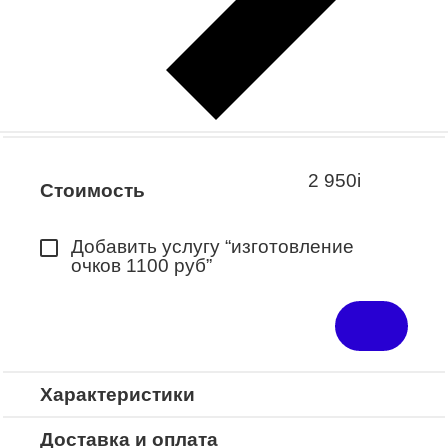
Заказать примерку
Закажите понравившуюся модель
в ближайший салон “Оптик-Экспресс”.
*Доступно для Республики
Башкортостан
2 950
i
Стоимость
Добавить услугу “изготовление
очков 1100 руб”
Характеристики
Доставка и оплата