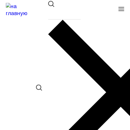
Оправа BALLET CLASSIC
36330 C18
в наличии (Больше 5 шт.) *наличие
товара в конкретном салоне
необходимо уточнять отдельно
Сравнить товар
Поделиться в соц. сетях: