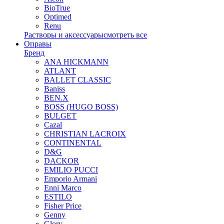
BioTrue
Optimed
Renu
Растворы и аксессуары
смотреть все
Оправы
Бренд
ANA HICKMANN
ATLANT
BALLET CLASSIC
Baniss
BEN.X
BOSS (HUGO BOSS)
BULGET
Cazal
CHRISTIAN LACROIX
CONTINENTAL
D&G
DACKOR
EMILIO PUCCI
Emporio Armani
Enni Marco
ESTILO
Fisher Price
Genny
Glory