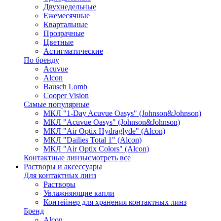
Двухнедельные
Ежемесячные
Квартальные
Прозрачные
Цветные
Астигматические
По бренду
Acuvue
Alcon
Bausch Lomb
Cooper Vision
Самые популярные
МКЛ "1-Day Acuvue Oasys" (Johnson&Johnson)
МКЛ "Acuvue Oasys" (Johnson&Johnson)
МКЛ "Air Optix Hydraglyde" (Alcon)
МКЛ "Dailies Total 1" (Alcon)
МКЛ "Air Optix Colors" (Alcon)
Контактные линзы
смотреть все
Растворы и аксессуары
Для контактных линз
Растворы
Увлажняющие капли
Контейнер для хранения контактных линз
Бренд
Alcon