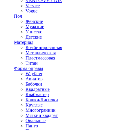
VENTO/VENTOE
Versace
Vogue
Пол
Женские
Мужские
Унисекс
Детские
Материал
Комбинированная
Металлическая
Пластмассовая
Титан
Форма оправы
Wayfarer
Авиатор
Бабочки
Квадратные
Клабмастер
Кошки/Лисички
Круглые
Многогранник
Мягкий квадрат
Овальные
Панто