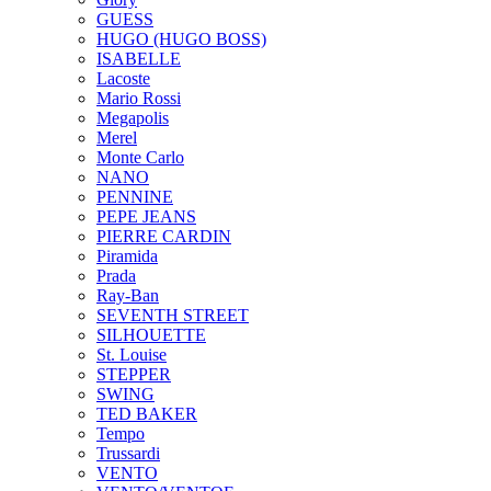
GUESS
HUGO (HUGO BOSS)
ISABELLE
Lacoste
Mario Rossi
Megapolis
Merel
Monte Carlo
NANO
PENNINE
PEPE JEANS
PIERRE CARDIN
Piramida
Prada
Ray-Ban
SEVENTH STREET
SILHOUETTE
St. Louise
STEPPER
SWING
TED BAKER
Tempo
Trussardi
VENTO