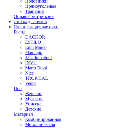
Половинки
Прямоугольные
Трапеция
Оправы
смотреть все
Линзы для очков
Солнцезащитные очки
Бренд
DACKOR
ESTILO
Enni Marco
Flamingo
J-Carlomattoni
INVU
Mario Rossi
Nice
TROPICAL
Vento
Пол
Женские
Мужские
Унисекс
Детские
Материал
Комбинированная
Металлическая