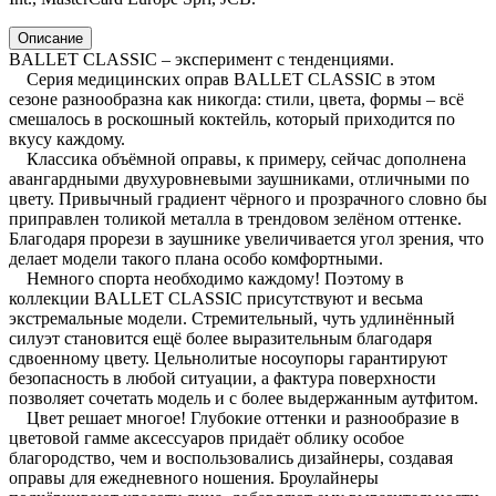
Описание
BALLET CLASSIC – эксперимент с тенденциями.
Серия медицинских оправ BALLET CLASSIC в этом
сезоне разнообразна как никогда: стили, цвета, формы – всё
смешалось в роскошный коктейль, который приходится по
вкусу каждому.
Классика объёмной оправы, к примеру, сейчас дополнена
авангардными двухуровневыми заушниками, отличными по
цвету. Привычный градиент чёрного и прозрачного словно бы
приправлен толикой металла в трендовом зелёном оттенке.
Благодаря прорези в заушнике увеличивается угол зрения, что
делает модели такого плана особо комфортными.
Немного спорта необходимо каждому! Поэтому в
коллекции BALLET CLASSIC присутствуют и весьма
экстремальные модели. Стремительный, чуть удлинённый
силуэт становится ещё более выразительным благодаря
сдвоенному цвету. Цельнолитые носоупоры гарантируют
безопасность в любой ситуации, а фактура поверхности
позволяет сочетать модель и с более выдержанным аутфитом.
Цвет решает многое! Глубокие оттенки и разнообразие в
цветовой гамме аксессуаров придаёт облику особое
благородство, чем и воспользовались дизайнеры, создавая
оправы для ежедневного ношения. Броулайнеры