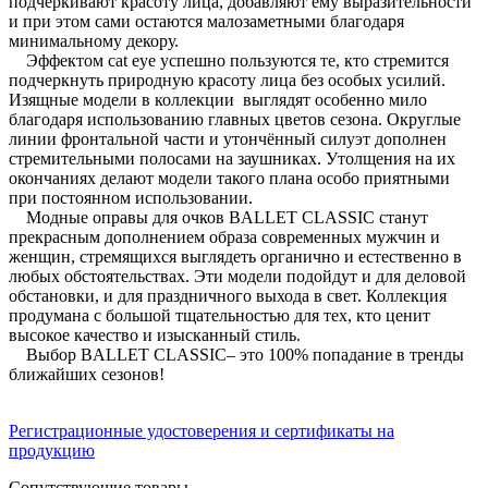
подчёркивают красоту лица, добавляют ему выразительности
и при этом сами остаются малозаметными благодаря
минимальному декору.
Эффектом cat eye успешно пользуются те, кто стремится
подчеркнуть природную красоту лица без особых усилий.
Изящные модели в коллекции выглядят особенно мило
благодаря использованию главных цветов сезона. Округлые
линии фронтальной части и утончённый силуэт дополнен
стремительными полосами на заушниках. Утолщения на их
окончаниях делают модели такого плана особо приятными
при постоянном использовании.
Модные оправы для очков BALLET CLASSIC станут
прекрасным дополнением образа современных мужчин и
женщин, стремящихся выглядеть органично и естественно в
любых обстоятельствах. Эти модели подойдут и для деловой
обстановки, и для праздничного выхода в свет. Коллекция
продумана с большой тщательностью для тех, кто ценит
высокое качество и изысканный стиль.
Выбор BALLET CLASSIC– это 100% попадание в тренды
ближайших сезонов!
Регистрационные удостоверения и сертификаты на
продукцию
Сопутствующие товары