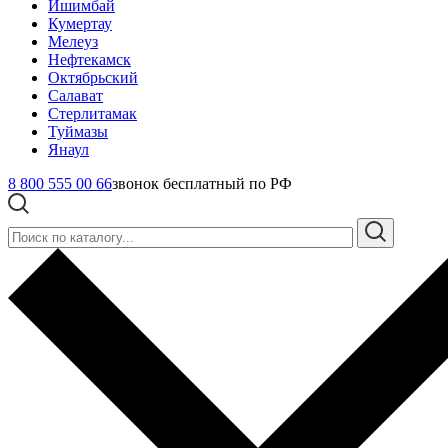
Ишимбай
Кумертау
Мелеуз
Нефтекамск
Октябрьский
Салават
Стерлитамак
Туймазы
Янаул
8 800 555 00 66
звонок бесплатный по РФ