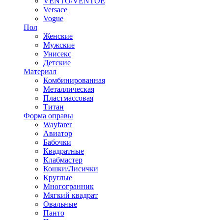
VENTO/VENTOE
Versace
Vogue
Пол
Женские
Мужские
Унисекс
Детские
Материал
Комбинированная
Металлическая
Пластмассовая
Титан
Форма оправы
Wayfarer
Авиатор
Бабочки
Квадратные
Клабмастер
Кошки/Лисички
Круглые
Многогранник
Мягкий квадрат
Овальные
Панто