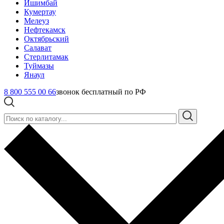
Ишимбай
Кумертау
Мелеуз
Нефтекамск
Октябрьский
Салават
Стерлитамак
Туймазы
Янаул
8 800 555 00 66
звонок бесплатный по РФ