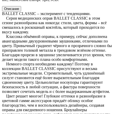
Описание
BALLET CLASSIC – эксперимент с тенденциями.
Серия медицинских оправ BALLET CLASSIC в этом
сезоне разнообразна как никогда: стили, цвета, формы – всё
смешалось в роскошный коктейль, который приходится по
вкусу каждому.
Классика объёмной оправы, к примеру, сейчас дополнена
авангардными двухуровневыми заушниками, отличными по
цвету. Привычный градиент чёрного и прозрачного словно бы
приправлен толикой металла в трендовом зелёном оттенке.
Благодаря прорези в заушнике увеличивается угол зрения, что
делает модели такого плана особо комфортными.
Немного спорта необходимо каждому! Поэтому в
коллекции BALLET CLASSIC присутствуют и весьма
экстремальные модели. Стремительный, чуть удлинённый
силуэт становится ещё более выразительным благодаря
сдвоенному цвету. Цельнолитые носоупоры гарантируют
безопасность в любой ситуации, а фактура поверхности
позволяет сочетать модель и с более выдержанным аутфитом.
Цвет решает многое! Глубокие оттенки и разнообразие в
цветовой гамме аксессуаров придаёт облику особое
благородство, чем и воспользовались дизайнеры, создавая
оправы для ежедневного ношения. Броулайнеры