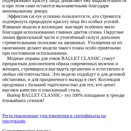
подчёркивают красоту лица, добавляют ему выразительности
и при этом сами остаются малозаметными благодаря
минимальному декору.
Эффектом cat eye успешно пользуются те, кто стремится
подчеркнуть природную красоту лица без особых усилий.
Изящные модели в коллекции выглядят особенно мило
благодаря использованию главных цветов сезона. Округлые
линии фронтальной части и утончённый силуэт дополнен
стремительными полосами на заушниках. Утолщения на их
окончаниях делают модели такого плана особо приятными
при постоянном использовании.
Модные оправы для очков BALLET CLASSIC станут
прекрасным дополнением образа современных мужчин и
женщин, стремящихся выглядеть органично и естественно в
любых обстоятельствах. Эти модели подойдут и для деловой
обстановки, и для праздничного выхода в свет. Коллекция
продумана с большой тщательностью для тех, кто ценит
высокое качество и изысканный стиль.
Выбор BALLET CLASSIC– это 100% попадание в тренды
ближайших сезонов!
Регистрационные удостоверения и сертификаты на
продукцию
Сопутствующие товары