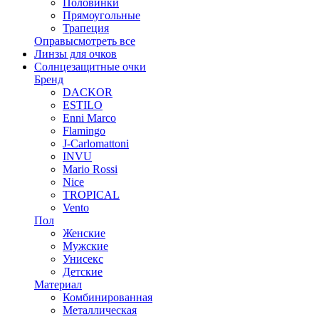
Половинки
Прямоугольные
Трапеция
Оправы
смотреть все
Линзы для очков
Солнцезащитные очки
Бренд
DACKOR
ESTILO
Enni Marco
Flamingo
J-Carlomattoni
INVU
Mario Rossi
Nice
TROPICAL
Vento
Пол
Женские
Мужские
Унисекс
Детские
Материал
Комбинированная
Металлическая