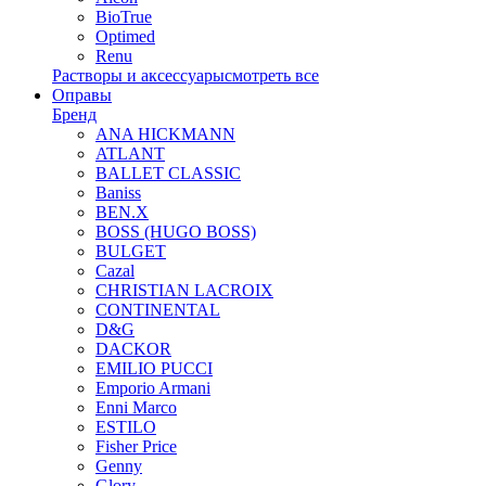
BioTrue
Optimed
Renu
Растворы и аксессуары
смотреть все
Оправы
Бренд
ANA HICKMANN
ATLANT
BALLET CLASSIC
Baniss
BEN.X
BOSS (HUGO BOSS)
BULGET
Cazal
CHRISTIAN LACROIX
CONTINENTAL
D&G
DACKOR
EMILIO PUCCI
Emporio Armani
Enni Marco
ESTILO
Fisher Price
Genny
Glory