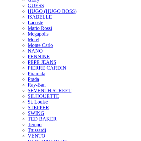
GUESS
HUGO (HUGO BOSS)
ISABELLE
Lacoste
Mario Rossi
Megapolis
Merel
Monte Carlo
NANO
PENNINE
PEPE JEANS
PIERRE CARDIN
Piramida
Prada
Ray-Ban
SEVENTH STREET
SILHOUETTE
St. Louise
STEPPER
SWING
TED BAKER
Tempo
Trussardi
VENTO