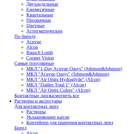
Двухнедельные
Ежемесячные
Квартальные
Прозрачные
Цветные
Астигматические
По бренду
Acuvue
Alcon
Bausch Lomb
Cooper Vision
Самые популярные
МКЛ "1-Day Acuvue Oasys" (Johnson&Johnson)
МКЛ "Acuvue Oasys" (Johnson&Johnson)
МКЛ "Air Optix Hydraglyde" (Alcon)
МКЛ "Dailies Total 1" (Alcon)
МКЛ "Air Optix Colors" (Alcon)
Контактные линзы
смотреть все
Растворы и аксессуары
Для контактных линз
Растворы
Увлажняющие капли
Контейнер для хранения контактных линз
Бренд
Alcon