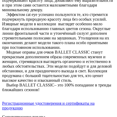
подчёркивают красоту лица, добавляют ему выразительности
и при этом сами остаются малозаметными благодаря
минимальному декору.
Эффектом cat eye успешно пользуются те, кто стремится
подчеркнуть природную красоту лица без особых усилий.
Изящные модели в коллекции выглядят особенно мило
благодаря использованию главных цветов сезона. Округлые
линии фронтальной части и утончённый силуэт дополнен
стремительными полосами на заушниках. Утолщения на их
окончаниях делают модели такого плана особо приятными
при постоянном использовании.
Модные оправы для очков BALLET CLASSIC станут
прекрасным дополнением образа современных мужчин и
женщин, стремящихся выглядеть органично и естественно в
любых обстоятельствах. Эти модели подойдут и для деловой
обстановки, и для праздничного выхода в свет. Коллекция
продумана с большой тщательностью для тех, кто ценит
высокое качество и изысканный стиль.
Выбор BALLET CLASSIC– это 100% попадание в тренды
ближайших сезонов!
Регистрационные удостоверения и сертификаты на
продукцию
Сопутствующие товары