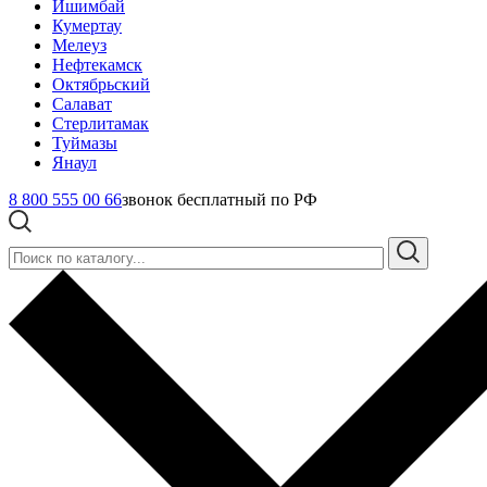
Ишимбай
Кумертау
Мелеуз
Нефтекамск
Октябрьский
Салават
Стерлитамак
Туймазы
Янаул
8 800 555 00 66
звонок бесплатный по РФ