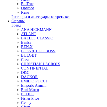
BioTrue
Optimed
Renu
Растворы и аксессуары
смотреть все
Оправы
Бренд
ANA HICKMANN
ATLANT
BALLET CLASSIC
Baniss
BEN.X
BOSS (HUGO BOSS)
BULGET
Cazal
CHRISTIAN LACROIX
CONTINENTAL
D&G
DACKOR
EMILIO PUCCI
Emporio Armani
Enni Marco
ESTILO
Fisher Price
Genny
Glory