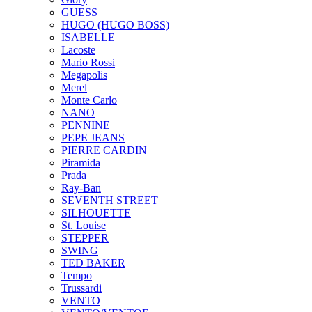
GUESS
HUGO (HUGO BOSS)
ISABELLE
Lacoste
Mario Rossi
Megapolis
Merel
Monte Carlo
NANO
PENNINE
PEPE JEANS
PIERRE CARDIN
Piramida
Prada
Ray-Ban
SEVENTH STREET
SILHOUETTE
St. Louise
STEPPER
SWING
TED BAKER
Tempo
Trussardi
VENTO