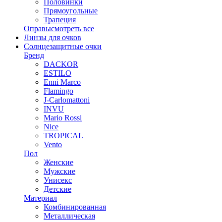
Половинки
Прямоугольные
Трапеция
Оправы
смотреть все
Линзы для очков
Солнцезащитные очки
Бренд
DACKOR
ESTILO
Enni Marco
Flamingo
J-Carlomattoni
INVU
Mario Rossi
Nice
TROPICAL
Vento
Пол
Женские
Мужские
Унисекс
Детские
Материал
Комбинированная
Металлическая