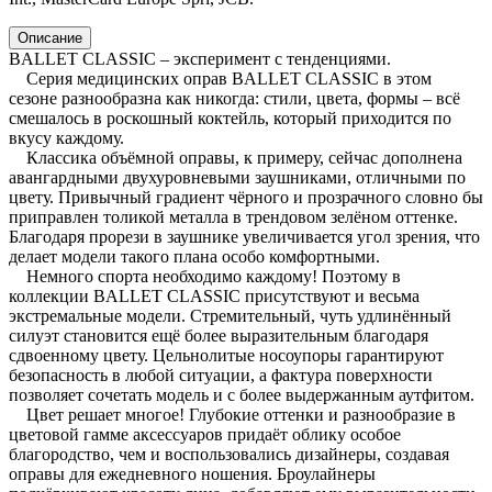
Описание
BALLET CLASSIC – эксперимент с тенденциями.
Серия медицинских оправ BALLET CLASSIC в этом
сезоне разнообразна как никогда: стили, цвета, формы – всё
смешалось в роскошный коктейль, который приходится по
вкусу каждому.
Классика объёмной оправы, к примеру, сейчас дополнена
авангардными двухуровневыми заушниками, отличными по
цвету. Привычный градиент чёрного и прозрачного словно бы
приправлен толикой металла в трендовом зелёном оттенке.
Благодаря прорези в заушнике увеличивается угол зрения, что
делает модели такого плана особо комфортными.
Немного спорта необходимо каждому! Поэтому в
коллекции BALLET CLASSIC присутствуют и весьма
экстремальные модели. Стремительный, чуть удлинённый
силуэт становится ещё более выразительным благодаря
сдвоенному цвету. Цельнолитые носоупоры гарантируют
безопасность в любой ситуации, а фактура поверхности
позволяет сочетать модель и с более выдержанным аутфитом.
Цвет решает многое! Глубокие оттенки и разнообразие в
цветовой гамме аксессуаров придаёт облику особое
благородство, чем и воспользовались дизайнеры, создавая
оправы для ежедневного ношения. Броулайнеры