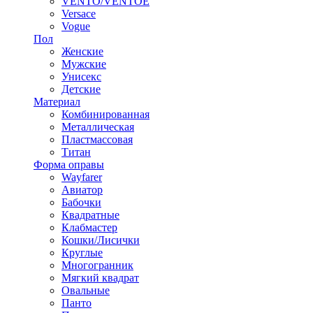
VENTO/VENTOE
Versace
Vogue
Пол
Женские
Мужские
Унисекс
Детские
Материал
Комбинированная
Металлическая
Пластмассовая
Титан
Форма оправы
Wayfarer
Авиатор
Бабочки
Квадратные
Клабмастер
Кошки/Лисички
Круглые
Многогранник
Мягкий квадрат
Овальные
Панто