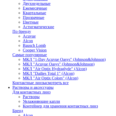
Двухнедельные
Ежемесячные
Квартальные
Прозрачные
Цветные
Астигматические
По бренду
Acuvue
Alcon
Bausch Lomb
Cooper Vision
Самые популярные
МКЛ "1-Day Acuvue Oasys" (Johnson&Johnson)
МКЛ "Acuvue Oasys" (Johnson&Johnson)
МКЛ "Air Optix Hydraglyde" (Alcon)
МКЛ "Dailies Total 1" (Alcon)
МКЛ "Air Optix Colors" (Alcon)
Контактные линзы
смотреть все
Растворы и аксессуары
Для контактных линз
Растворы
Увлажняющие капли
Контейнер для хранения контактных линз
Бренд
Alcon