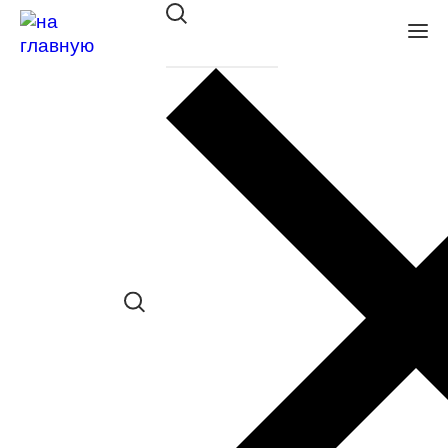
Оправа BALLET CLASSIC
36393 С550
в наличии (Больше 5 шт.) *наличие
товара в конкретном салоне
необходимо уточнять отдельно
Сравнить товар
Поделиться в соц. сетях: