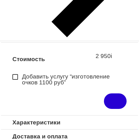
Заказать примерку
Закажите понравившуюся модель
в ближайший салон “Оптик-Экспресс”.
*Доступно для Республики
Башкортостан
2 950
i
Стоимость
Добавить услугу “изготовление
очков 1100 руб”
Характеристики
Доставка и оплата