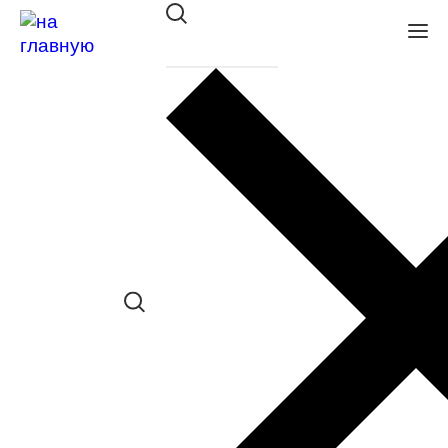
Оправа BALLET CLASSIC
36397 С560
в наличии (Больше 5 шт.) *наличие
товара в конкретном салоне
необходимо уточнять отдельно
Сравнить товар
Поделиться в соц. сетях: