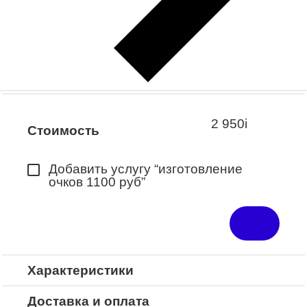
Заказать примерку
Закажите понравившуюся модель
в ближайший салон “Оптик-Экспресс”.
*Доступно для Республики
Башкортостан
2 950
i
Стоимость
Добавить услугу “изготовление
очков 1100 руб”
Характеристики
Доставка и оплата