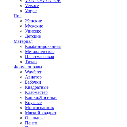
VENTO/VENTOE
Versace
Vogue
Пол
Женские
Мужские
Унисекс
Детские
Материал
Комбинированная
Металлическая
Пластмассовая
Титан
Форма оправы
Wayfarer
Авиатор
Бабочки
Квадратные
Клабмастер
Кошки/Лисички
Круглые
Многогранник
Мягкий квадрат
Овальные
Панто