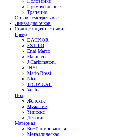
Половинки
Прямоугольные
Трапеция
Оправы
смотреть все
Линзы для очков
Солнцезащитные очки
Бренд
DACKOR
ESTILO
Enni Marco
Flamingo
J-Carlomattoni
INVU
Mario Rossi
Nice
TROPICAL
Vento
Пол
Женские
Мужские
Унисекс
Детские
Материал
Комбинированная
Металлическая