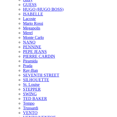
GUESS
HUGO (HUGO BOSS)
ISABELLE
Lacoste
Mario Rossi
Megapolis
Merel
Monte Carlo
NANO
PENNINE
PEPE JEANS
PIERRE CARDIN
Piramida
Prada
Ray-Ban
SEVENTH STREET
SILHOUETTE
St. Louise
STEPPER
SWING
TED BAKER
Tempo
Trussardi
VENTO