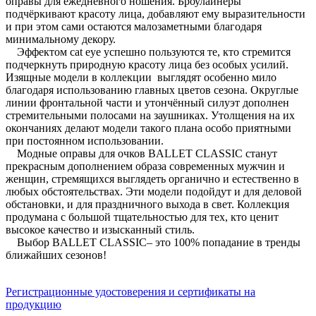
оправы для ежедневного ношения. Броулайнеры
подчёркивают красоту лица, добавляют ему выразительности
и при этом сами остаются малозаметными благодаря
минимальному декору.
Эффектом cat eye успешно пользуются те, кто стремится
подчеркнуть природную красоту лица без особых усилий.
Изящные модели в коллекции выглядят особенно мило
благодаря использованию главных цветов сезона. Округлые
линии фронтальной части и утончённый силуэт дополнен
стремительными полосами на заушниках. Утолщения на их
окончаниях делают модели такого плана особо приятными
при постоянном использовании.
Модные оправы для очков BALLET CLASSIC станут
прекрасным дополнением образа современных мужчин и
женщин, стремящихся выглядеть органично и естественно в
любых обстоятельствах. Эти модели подойдут и для деловой
обстановки, и для праздничного выхода в свет. Коллекция
продумана с большой тщательностью для тех, кто ценит
высокое качество и изысканный стиль.
Выбор BALLET CLASSIC– это 100% попадание в тренды
ближайших сезонов!
Регистрационные удостоверения и сертификаты на
продукцию