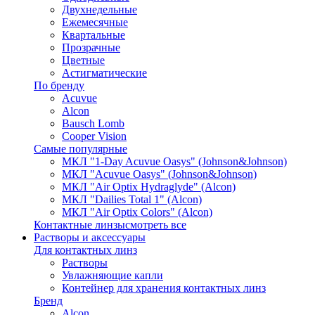
Двухнедельные
Ежемесячные
Квартальные
Прозрачные
Цветные
Астигматические
По бренду
Acuvue
Alcon
Bausch Lomb
Cooper Vision
Самые популярные
МКЛ "1-Day Acuvue Oasys" (Johnson&Johnson)
МКЛ "Acuvue Oasys" (Johnson&Johnson)
МКЛ "Air Optix Hydraglyde" (Alcon)
МКЛ "Dailies Total 1" (Alcon)
МКЛ "Air Optix Colors" (Alcon)
Контактные линзы
смотреть все
Растворы и аксессуары
Для контактных линз
Растворы
Увлажняющие капли
Контейнер для хранения контактных линз
Бренд
Alcon