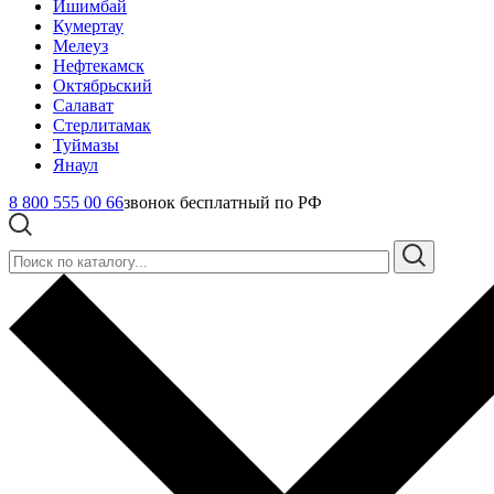
Ишимбай
Кумертау
Мелеуз
Нефтекамск
Октябрьский
Салават
Стерлитамак
Туймазы
Янаул
8 800 555 00 66
звонок бесплатный по РФ