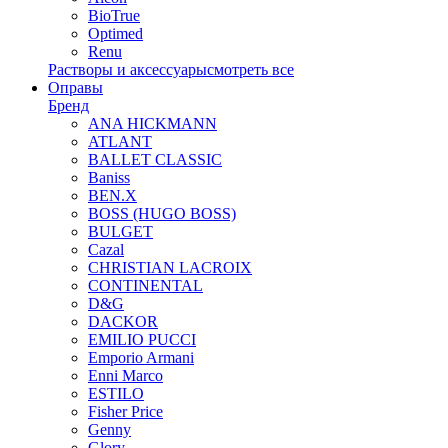
BioTrue
Optimed
Renu
Растворы и аксессуары
смотреть все
Оправы
Бренд
ANA HICKMANN
ATLANT
BALLET CLASSIC
Baniss
BEN.X
BOSS (HUGO BOSS)
BULGET
Cazal
CHRISTIAN LACROIX
CONTINENTAL
D&G
DACKOR
EMILIO PUCCI
Emporio Armani
Enni Marco
ESTILO
Fisher Price
Genny
Glory