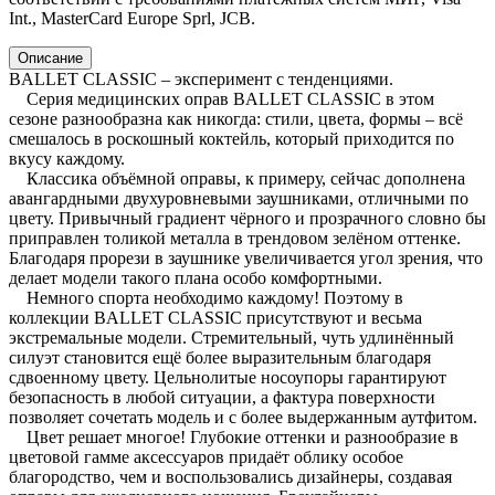
Int., MasterCard Europe Sprl, JCB.
Описание
BALLET CLASSIC – эксперимент с тенденциями.
Серия медицинских оправ BALLET CLASSIC в этом
сезоне разнообразна как никогда: стили, цвета, формы – всё
смешалось в роскошный коктейль, который приходится по
вкусу каждому.
Классика объёмной оправы, к примеру, сейчас дополнена
авангардными двухуровневыми заушниками, отличными по
цвету. Привычный градиент чёрного и прозрачного словно бы
приправлен толикой металла в трендовом зелёном оттенке.
Благодаря прорези в заушнике увеличивается угол зрения, что
делает модели такого плана особо комфортными.
Немного спорта необходимо каждому! Поэтому в
коллекции BALLET CLASSIC присутствуют и весьма
экстремальные модели. Стремительный, чуть удлинённый
силуэт становится ещё более выразительным благодаря
сдвоенному цвету. Цельнолитые носоупоры гарантируют
безопасность в любой ситуации, а фактура поверхности
позволяет сочетать модель и с более выдержанным аутфитом.
Цвет решает многое! Глубокие оттенки и разнообразие в
цветовой гамме аксессуаров придаёт облику особое
благородство, чем и воспользовались дизайнеры, создавая