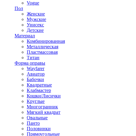
Vogue
Пол
Женские
Мужские
Унисекс
Детские
Материал
Комбинированная
Металлическая
Пластмассовая
Титан
Форма оправы
Wayfarer
Авиатор
Бабочки
Квадратные
Клабмастер
Кошки/Лисички
Круглые
Многогранник
Мягкий квадрат
Овальные
Панто
Половинки
Прямоугольные