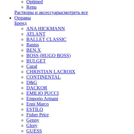
Optimed
Renu
Растворы и аксессуары
смотреть все
Оправы
Бренд
ANA HICKMANN
ATLANT
BALLET CLASSIC
Baniss
BEN.X
BOSS (HUGO BOSS)
BULGET
Cazal
CHRISTIAN LACROIX
CONTINENTAL
D&G
DACKOR
EMILIO PUCCI
Emporio Armani
Enni Marco
ESTILO
Fisher Price
Genny
Glory
GUESS