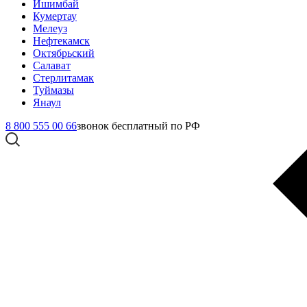
Ишимбай
Кумертау
Мелеуз
Нефтекамск
Октябрьский
Салават
Стерлитамак
Туймазы
Янаул
8 800 555 00 66
звонок бесплатный по РФ