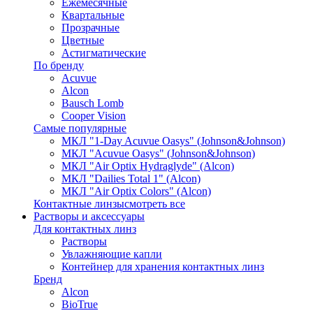
Ежемесячные
Квартальные
Прозрачные
Цветные
Астигматические
По бренду
Acuvue
Alcon
Bausch Lomb
Cooper Vision
Самые популярные
МКЛ "1-Day Acuvue Oasys" (Johnson&Johnson)
МКЛ "Acuvue Oasys" (Johnson&Johnson)
МКЛ "Air Optix Hydraglyde" (Alcon)
МКЛ "Dailies Total 1" (Alcon)
МКЛ "Air Optix Colors" (Alcon)
Контактные линзы
смотреть все
Растворы и аксессуары
Для контактных линз
Растворы
Увлажняющие капли
Контейнер для хранения контактных линз
Бренд
Alcon
BioTrue