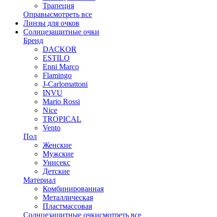
Трапеция
Оправы
смотреть все
Линзы для очков
Солнцезащитные очки
Бренд
DACKOR
ESTILO
Enni Marco
Flamingo
J-Carlomattoni
INVU
Mario Rossi
Nice
TROPICAL
Vento
Пол
Женские
Мужские
Унисекс
Детские
Материал
Комбинированная
Металлическая
Пластмассовая
Солнцезащитные очки
смотреть все