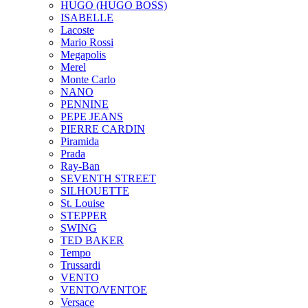
HUGO (HUGO BOSS)
ISABELLE
Lacoste
Mario Rossi
Megapolis
Merel
Monte Carlo
NANO
PENNINE
PEPE JEANS
PIERRE CARDIN
Piramida
Prada
Ray-Ban
SEVENTH STREET
SILHOUETTE
St. Louise
STEPPER
SWING
TED BAKER
Tempo
Trussardi
VENTO
VENTO/VENTOE
Versace