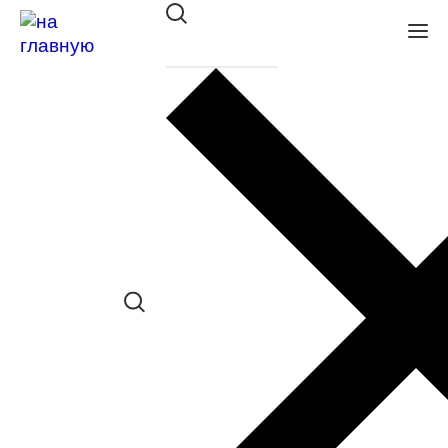
Оправа BALLET CLASSIC
36412 С301
в наличии (Осталась 1 шт.) *наличие
товара в конкретном салоне
необходимо уточнять отдельно
Сравнить товар
Поделиться в соц. сетях: