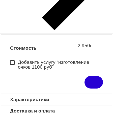
Заказать примерку
Закажите понравившуюся модель
в ближайший салон “Оптик-Экспресс”.
*Доступно для Республики
Башкортостан
2 950
i
Стоимость
Добавить услугу “изготовление
очков 1100 руб”
Характеристики
Доставка и оплата