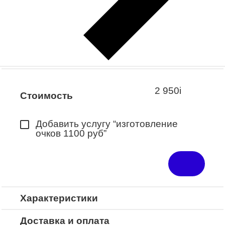
Заказать примерку
Закажите понравившуюся модель
в ближайший салон “Оптик-Экспресс”.
*Доступно для Республики
Башкортостан
2 950
i
Стоимость
Добавить услугу “изготовление
очков 1100 руб”
Характеристики
Доставка и оплата