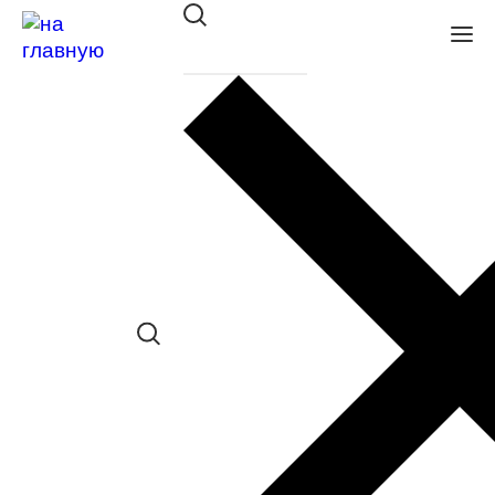
Оправа BALLET CLASSIC
36450 С301
в наличии (Больше 5 шт.) *наличие
товара в конкретном салоне
необходимо уточнять отдельно
Сравнить товар
Поделиться в соц. сетях: