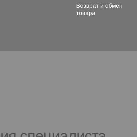
Возврат и обмен
товара
ция специалиста