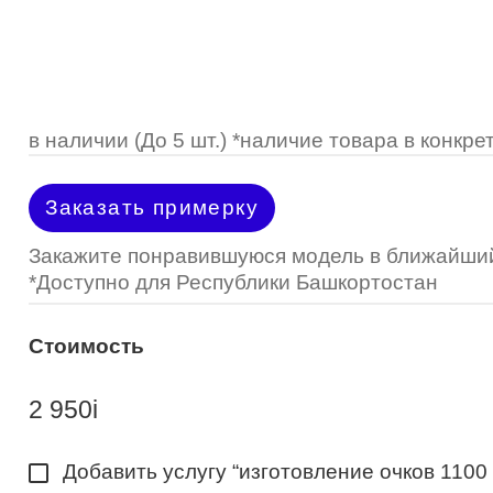
Optimed
Пластмассовая
Пластмассовая
(Johnson&Johnson)
Renu
Титан
 стопперы
Футляры для очков
МКЛ "Air Optix Hydraglyde"
(Alcon)
МКЛ "Dailies Total 1" (Alcon)
в наличии (До 5 шт.) *наличие товара в конк
МКЛ "Air Optix Colors" (Alcon)
Заказать примерку
Закажите понравившуюся модель в ближайший
*Доступно для Республики Башкортостан
Стоимость
2 950
i
Добавить услугу “изготовление очков 1100