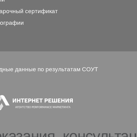
арочный сертификат
ографии
дные данные по результатам СОУТ
казания. консульта