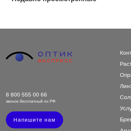
STEPPER
SWING
TED BAKER
Tempo
Кон
Trussardi
Рас
VENTO
Опр
VENTO/VENTOE
Лин
Versace
8 800 555 00 66
Сол
Vogue
звонок бесплатный по РФ
Усл
Бре
Напишите нам
Форма оправы
Акц