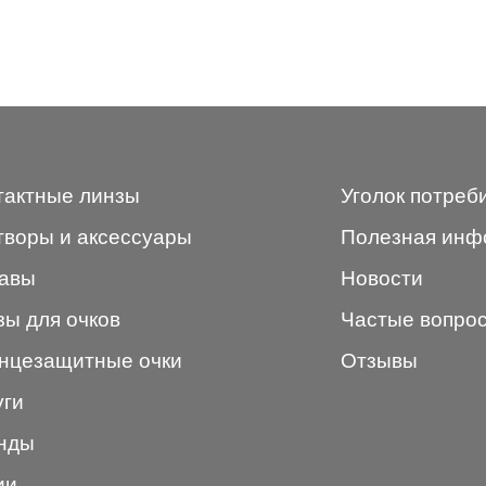
тактные линзы
Уголок потреб
творы и аксессуары
Полезная инф
авы
Новости
зы для очков
Частые вопро
нцезащитные очки
Отзывы
уги
нды
ии