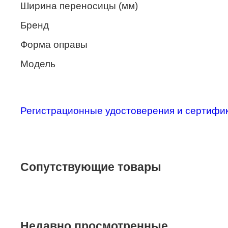
Ширина переносицы (мм)
Merel
Бренд
Monte Carlo
Форма оправы
NANO
Модель
PENNINE
PEPE JEANS
PIERRE CARDIN
Регистрационные удостоверения и сертифи
Piramida
Prada
Ray-Ban
Сопутствующие товары
SEVENTH STREET
SILHOUETTE
St. Louise
Недавно просмотренные