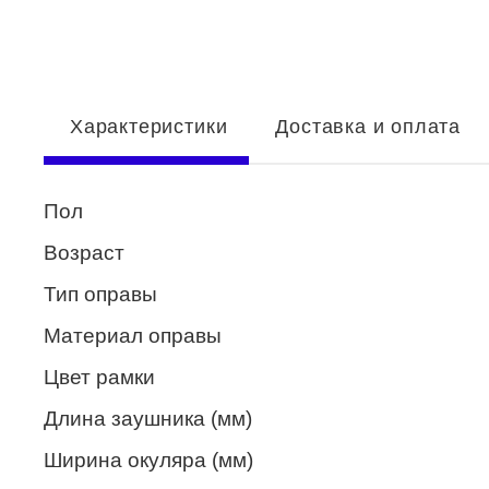
Enni Marco
ESTILO
Fisher Price
Характеристики
Доставка и оплата
Genny
Glory
Пол
GUESS
Возраст
HUGO (HUGO BOSS)
Тип оправы
ISABELLE
Материал оправы
Lacoste
Цвет рамки
Mario Rossi
Длина заушника (мм)
Megapolis
Ширина окуляра (мм)