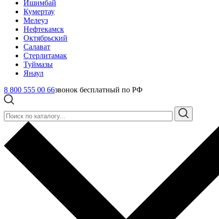
Ишимбай
Кумертау
Мелеуз
Нефтекамск
Октябрьский
Салават
Стерлитамак
Туймазы
Янаул
8 800 555 00 66
звонок бесплатный по РФ