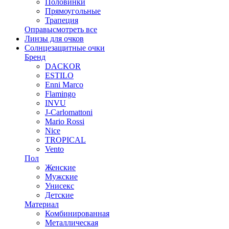
Половинки
Прямоугольные
Трапеция
Оправы
смотреть все
Линзы для очков
Солнцезащитные очки
Бренд
DACKOR
ESTILO
Enni Marco
Flamingo
INVU
J-Carlomattoni
Mario Rossi
Nice
TROPICAL
Vento
Пол
Женские
Мужские
Унисекс
Детские
Материал
Комбинированная
Металлическая