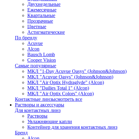
Двухнедельные
Ежемесячные
Квартальные
Прозрачные
Цветные
Астигматические
По бренду
Acuvue
Alcon
Bausch Lomb
Cooper Vision
Самые популярные
МКЛ "1-Day Acuvue Oasys" (Johnson&Johnson)
МКЛ "Acuvue Oasys" (Johnson&Johnson)
МКЛ "Air Optix Hydraglyde" (Alcon)
МКЛ "Dailies Total 1" (Alcon)
МКЛ "Air Optix Colors" (Alcon)
Контактные линзы
смотреть все
Растворы и аксессуары
Для контактных линз
Растворы
Увлажняющие капли
Контейнер для хранения контактных линз
Бренд
Alcon