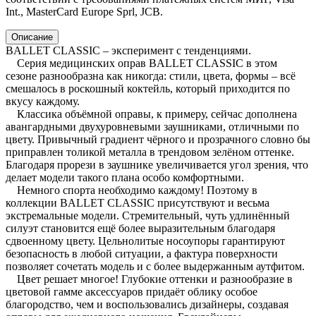
Int., MasterCard Europe Sprl, JCB.
Описание
BALLET CLASSIC – эксперимент с тенденциями.
Серия медицинских оправ BALLET CLASSIC в этом
сезоне разнообразна как никогда: стили, цвета, формы – всё
смешалось в роскошный коктейль, который приходится по
вкусу каждому.
Классика объёмной оправы, к примеру, сейчас дополнена
авангардными двухуровневыми заушниками, отличными по
цвету. Привычный градиент чёрного и прозрачного словно бы
приправлен толикой металла в трендовом зелёном оттенке.
Благодаря прорези в заушнике увеличивается угол зрения, что
делает модели такого плана особо комфортными.
Немного спорта необходимо каждому! Поэтому в
коллекции BALLET CLASSIC присутствуют и весьма
экстремальные модели. Стремительный, чуть удлинённый
силуэт становится ещё более выразительным благодаря
сдвоенному цвету. Цельнолитые носоупоры гарантируют
безопасность в любой ситуации, а фактура поверхности
позволяет сочетать модель и с более выдержанным аутфитом.
Цвет решает многое! Глубокие оттенки и разнообразие в
цветовой гамме аксессуаров придаёт облику особое
благородство, чем и воспользовались дизайнеры, создавая