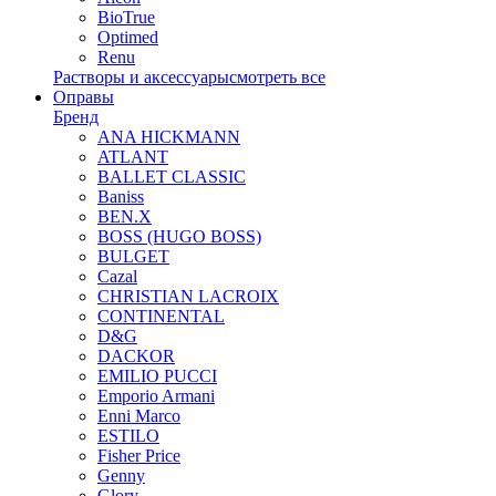
BioTrue
Optimed
Renu
Растворы и аксессуары
смотреть все
Оправы
Бренд
ANA HICKMANN
ATLANT
BALLET CLASSIC
Baniss
BEN.X
BOSS (HUGO BOSS)
BULGET
Cazal
CHRISTIAN LACROIX
CONTINENTAL
D&G
DACKOR
EMILIO PUCCI
Emporio Armani
Enni Marco
ESTILO
Fisher Price
Genny
Glory