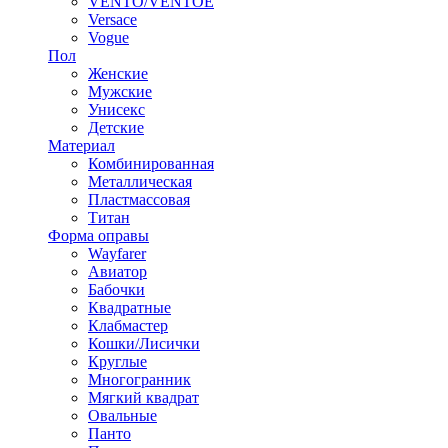
VENTO/VENTOE
Versace
Vogue
Пол
Женские
Мужские
Унисекс
Детские
Материал
Комбинированная
Металлическая
Пластмассовая
Титан
Форма оправы
Wayfarer
Авиатор
Бабочки
Квадратные
Клабмастер
Кошки/Лисички
Круглые
Многогранник
Мягкий квадрат
Овальные
Панто