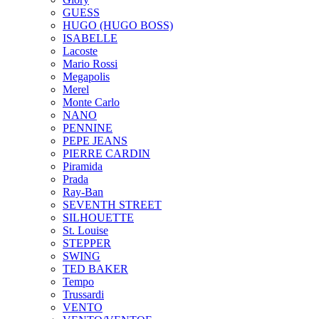
GUESS
HUGO (HUGO BOSS)
ISABELLE
Lacoste
Mario Rossi
Megapolis
Merel
Monte Carlo
NANO
PENNINE
PEPE JEANS
PIERRE CARDIN
Piramida
Prada
Ray-Ban
SEVENTH STREET
SILHOUETTE
St. Louise
STEPPER
SWING
TED BAKER
Tempo
Trussardi
VENTO