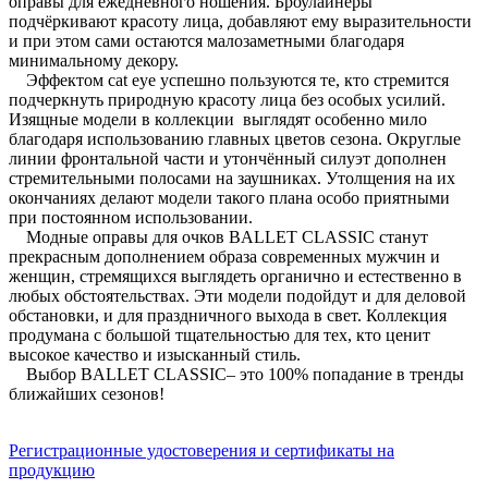
оправы для ежедневного ношения. Броулайнеры
подчёркивают красоту лица, добавляют ему выразительности
и при этом сами остаются малозаметными благодаря
минимальному декору.
Эффектом cat eye успешно пользуются те, кто стремится
подчеркнуть природную красоту лица без особых усилий.
Изящные модели в коллекции выглядят особенно мило
благодаря использованию главных цветов сезона. Округлые
линии фронтальной части и утончённый силуэт дополнен
стремительными полосами на заушниках. Утолщения на их
окончаниях делают модели такого плана особо приятными
при постоянном использовании.
Модные оправы для очков BALLET CLASSIC станут
прекрасным дополнением образа современных мужчин и
женщин, стремящихся выглядеть органично и естественно в
любых обстоятельствах. Эти модели подойдут и для деловой
обстановки, и для праздничного выхода в свет. Коллекция
продумана с большой тщательностью для тех, кто ценит
высокое качество и изысканный стиль.
Выбор BALLET CLASSIC– это 100% попадание в тренды
ближайших сезонов!
Регистрационные удостоверения и сертификаты на
продукцию