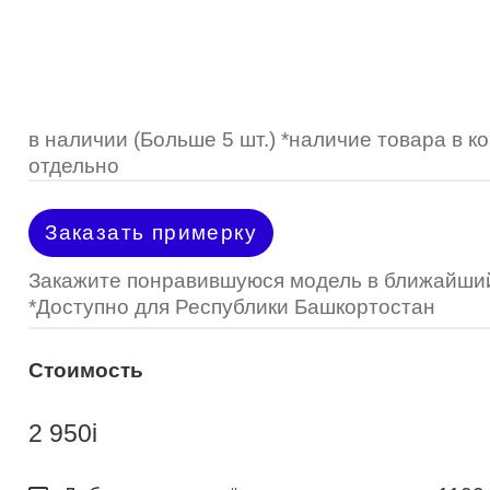
Optimed
Пластмассовая
Пластмассовая
(Johnson&Johnson)
Renu
Титан
 стопперы
Футляры для очков
МКЛ "Air Optix Hydraglyde"
(Alcon)
МКЛ "Dailies Total 1" (Alcon)
в наличии (Больше 5 шт.) *наличие товара в 
отдельно
МКЛ "Air Optix Colors" (Alcon)
Заказать примерку
Закажите понравившуюся модель в ближайший
*Доступно для Республики Башкортостан
Стоимость
2 950
i