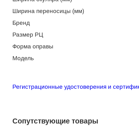
Merel
Ширина переносицы (мм)
Monte Carlo
Бренд
NANO
Размер РЦ
PENNINE
Форма оправы
PEPE JEANS
Модель
PIERRE CARDIN
Piramida
Регистрационные удостоверения и сертифи
Prada
Ray-Ban
SEVENTH STREET
Сопутствующие товары
SILHOUETTE
St. Louise