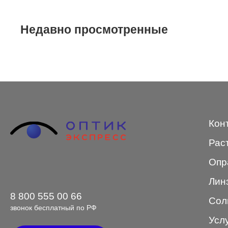
STEPPER
Недавно просмотренные
SWING
TED BAKER
Tempo
Trussardi
VENTO
Кон
VENTO/VENTOE
Рас
Versace
Опр
Vogue
Лин
8 800 555 00 66
Сол
звонок бесплатный по РФ
Усл
Форма оправы