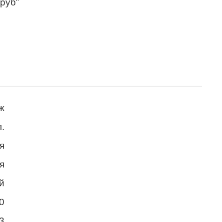
 руб”
ж
.
я
я
й
0
3