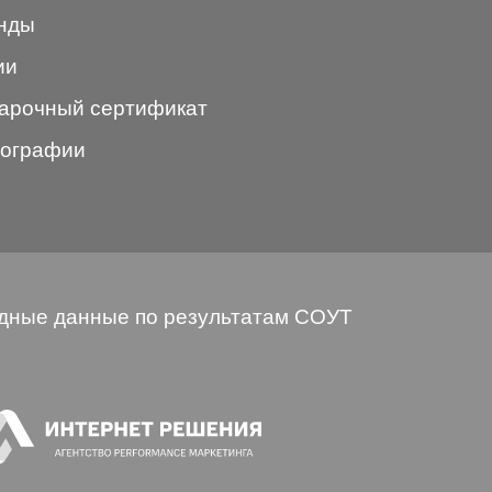
нды
ии
арочный сертификат
ографии
дные данные по результатам СОУТ