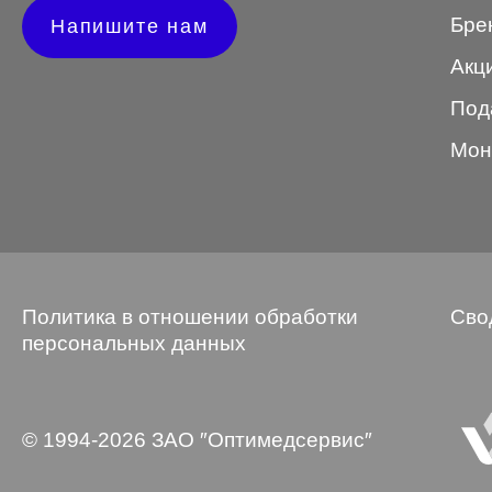
Бре
Напишите нам
Wayfarer
Акц
Авиатор
Под
Бабочки
Мон
Квадратные
Клабмастер
Кошки/Лисички
Круглые
Политика в отношении обработки
Сво
Многогранник
персональных данных
Мягкий квадрат
Овальные
© 1994-2026 ЗАО ″Оптимедсервис″
Панто