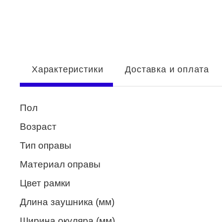
Enni Marco
ESTILO
Fisher Price
Характеристики
Доставка и оплата
Genny
Glory
Пол
GUESS
Возраст
HUGO (HUGO BOSS)
Тип оправы
ISABELLE
Материал оправы
Lacoste
Цвет рамки
Mario Rossi
Длина заушника (мм)
Megapolis
Ширина окуляра (мм)