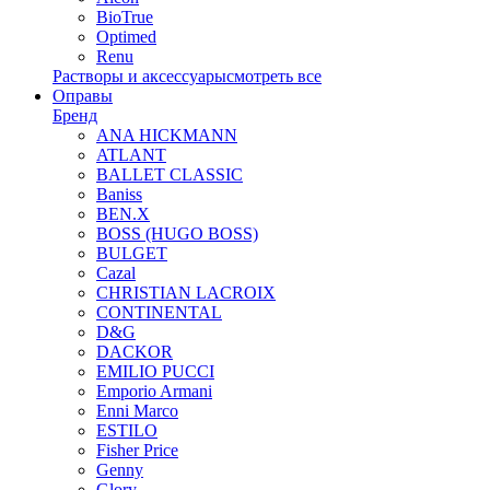
BioTrue
Optimed
Renu
Растворы и аксессуары
смотреть все
Оправы
Бренд
ANA HICKMANN
ATLANT
BALLET CLASSIC
Baniss
BEN.X
BOSS (HUGO BOSS)
BULGET
Cazal
CHRISTIAN LACROIX
CONTINENTAL
D&G
DACKOR
EMILIO PUCCI
Emporio Armani
Enni Marco
ESTILO
Fisher Price
Genny
Glory