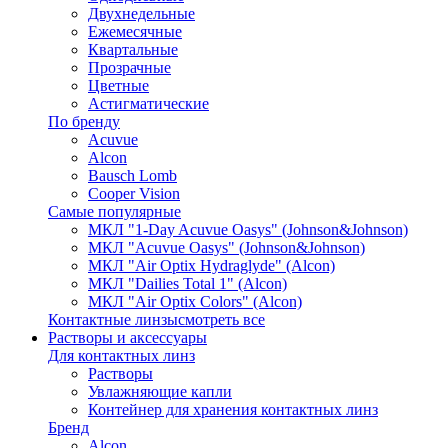
Двухнедельные
Ежемесячные
Квартальные
Прозрачные
Цветные
Астигматические
По бренду
Acuvue
Alcon
Bausch Lomb
Cooper Vision
Самые популярные
МКЛ "1-Day Acuvue Oasys" (Johnson&Johnson)
МКЛ "Acuvue Oasys" (Johnson&Johnson)
МКЛ "Air Optix Hydraglyde" (Alcon)
МКЛ "Dailies Total 1" (Alcon)
МКЛ "Air Optix Colors" (Alcon)
Контактные линзы
смотреть все
Растворы и аксессуары
Для контактных линз
Растворы
Увлажняющие капли
Контейнер для хранения контактных линз
Бренд
Alcon