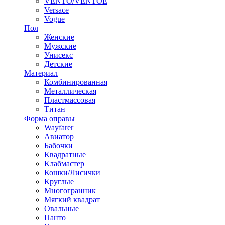
VENTO/VENTOE
Versace
Vogue
Пол
Женские
Мужские
Унисекс
Детские
Материал
Комбинированная
Металлическая
Пластмассовая
Титан
Форма оправы
Wayfarer
Авиатор
Бабочки
Квадратные
Клабмастер
Кошки/Лисички
Круглые
Многогранник
Мягкий квадрат
Овальные
Панто