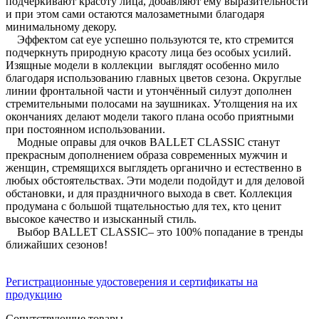
подчёркивают красоту лица, добавляют ему выразительности
и при этом сами остаются малозаметными благодаря
минимальному декору.
Эффектом cat eye успешно пользуются те, кто стремится
подчеркнуть природную красоту лица без особых усилий.
Изящные модели в коллекции выглядят особенно мило
благодаря использованию главных цветов сезона. Округлые
линии фронтальной части и утончённый силуэт дополнен
стремительными полосами на заушниках. Утолщения на их
окончаниях делают модели такого плана особо приятными
при постоянном использовании.
Модные оправы для очков BALLET CLASSIC станут
прекрасным дополнением образа современных мужчин и
женщин, стремящихся выглядеть органично и естественно в
любых обстоятельствах. Эти модели подойдут и для деловой
обстановки, и для праздничного выхода в свет. Коллекция
продумана с большой тщательностью для тех, кто ценит
высокое качество и изысканный стиль.
Выбор BALLET CLASSIC– это 100% попадание в тренды
ближайших сезонов!
Регистрационные удостоверения и сертификаты на
продукцию
Сопутствующие товары