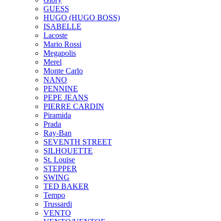
GUESS
HUGO (HUGO BOSS)
ISABELLE
Lacoste
Mario Rossi
Megapolis
Merel
Monte Carlo
NANO
PENNINE
PEPE JEANS
PIERRE CARDIN
Piramida
Prada
Ray-Ban
SEVENTH STREET
SILHOUETTE
St. Louise
STEPPER
SWING
TED BAKER
Tempo
Trussardi
VENTO