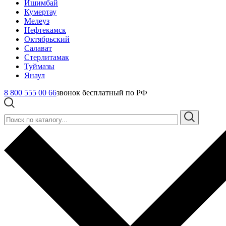
Ишимбай
Кумертау
Мелеуз
Нефтекамск
Октябрьский
Салават
Стерлитамак
Туймазы
Янаул
8 800 555 00 66
звонок бесплатный по РФ