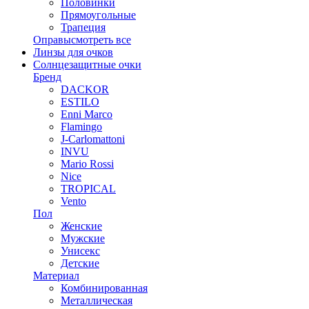
Половинки
Прямоугольные
Трапеция
Оправы
смотреть все
Линзы для очков
Солнцезащитные очки
Бренд
DACKOR
ESTILO
Enni Marco
Flamingo
J-Carlomattoni
INVU
Mario Rossi
Nice
TROPICAL
Vento
Пол
Женские
Мужские
Унисекс
Детские
Материал
Комбинированная
Металлическая