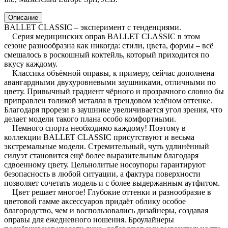
Описание
BALLET CLASSIC – эксперимент с тенденциями.
Серия медицинских оправ BALLET CLASSIC в этом
сезоне разнообразна как никогда: стили, цвета, формы – всё
смешалось в роскошный коктейль, который приходится по
вкусу каждому.
Классика объёмной оправы, к примеру, сейчас дополнена
авангардными двухуровневыми заушниками, отличными по
цвету. Привычный градиент чёрного и прозрачного словно бы
приправлен толикой металла в трендовом зелёном оттенке.
Благодаря прорези в заушнике увеличивается угол зрения, что
делает модели такого плана особо комфортными.
Немного спорта необходимо каждому! Поэтому в
коллекции BALLET CLASSIC присутствуют и весьма
экстремальные модели. Стремительный, чуть удлинённый
силуэт становится ещё более выразительным благодаря
сдвоенному цвету. Цельнолитые носоупоры гарантируют
безопасность в любой ситуации, а фактура поверхности
позволяет сочетать модель и с более выдержанным аутфитом.
Цвет решает многое! Глубокие оттенки и разнообразие в
цветовой гамме аксессуаров придаёт облику особое
благородство, чем и воспользовались дизайнеры, создавая
оправы для ежедневного ношения. Броулайнеры