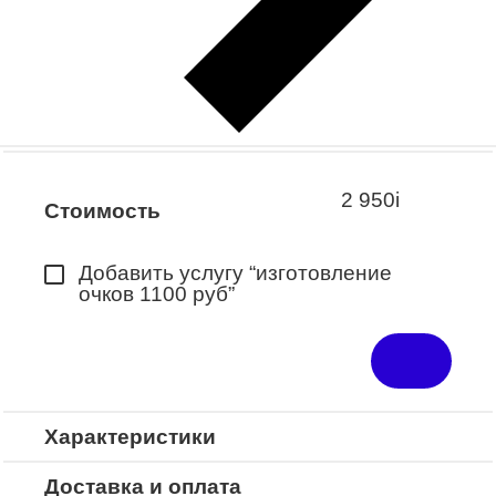
Заказать примерку
Закажите понравившуюся модель
в ближайший салон “Оптик-Экспресс”.
*Доступно для Республики
Башкортостан
2 950
i
Стоимость
Добавить услугу “изготовление
очков 1100 руб”
Характеристики
Доставка и оплата