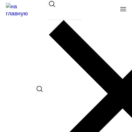
Оправа BALLET CLASSIC
36627 C301
в наличии (Больше 5 шт.) *наличие
товара в конкретном салоне
необходимо уточнять отдельно
Сравнить товар
Поделиться в соц. сетях: