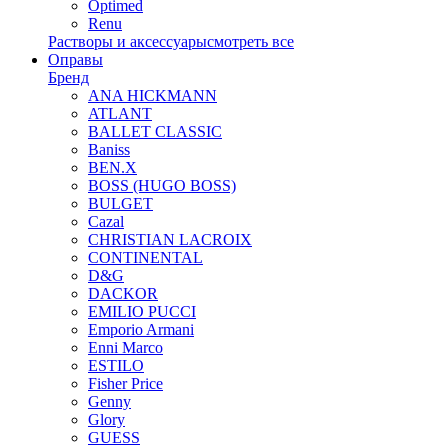
Optimed
Renu
Растворы и аксессуары
смотреть все
Оправы
Бренд
ANA HICKMANN
ATLANT
BALLET CLASSIC
Baniss
BEN.X
BOSS (HUGO BOSS)
BULGET
Cazal
CHRISTIAN LACROIX
CONTINENTAL
D&G
DACKOR
EMILIO PUCCI
Emporio Armani
Enni Marco
ESTILO
Fisher Price
Genny
Glory
GUESS