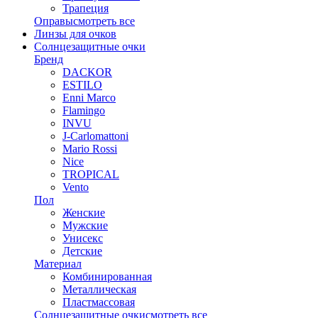
Трапеция
Оправы
смотреть все
Линзы для очков
Солнцезащитные очки
Бренд
DACKOR
ESTILO
Enni Marco
Flamingo
INVU
J-Carlomattoni
Mario Rossi
Nice
TROPICAL
Vento
Пол
Женские
Мужские
Унисекс
Детские
Материал
Комбинированная
Металлическая
Пластмассовая
Солнцезащитные очки
смотреть все