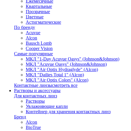
Ежемесячные
Квартальные
Прозрачные
Цветные
Астигматические
По бренду
Acuvue
Alcon
Bausch Lomb
Cooper Vision
Самые популярные
МКЛ "1-Day Acuvue Oasys" (Johnson&Johnson)
МКЛ "Acuvue Oasys" (Johnson&Johnson)
МКЛ "Air Optix Hydraglyde" (Alcon)
МКЛ "Dailies Total 1" (Alcon)
МКЛ "Air Optix Colors" (Alcon)
Контактные линзы
смотреть все
Растворы и аксессуары
Для контактных линз
Растворы
Увлажняющие капли
Контейнер для хранения контактных линз
Бренд
Alcon
BioTrue