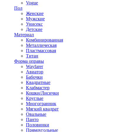
Vogue
Пол
Женские
Мужские
Унисекс
Детские
Материал
Комбинированная
Металлическая
Пластмассовая
Титан
Форма оправы
Wayfarer
Авиатор
Бабочки
Квадратные
Клабмастер
Кошки/Лисички
Круглые
Многогранник
Мягкий квадрат
Овальные
Панто
Половинки
Прямоугольные