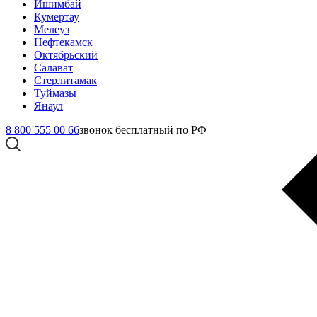
Ишимбай
Кумертау
Мелеуз
Нефтекамск
Октябрьский
Салават
Стерлитамак
Туймазы
Янаул
8 800 555 00 66
звонок бесплатный по РФ