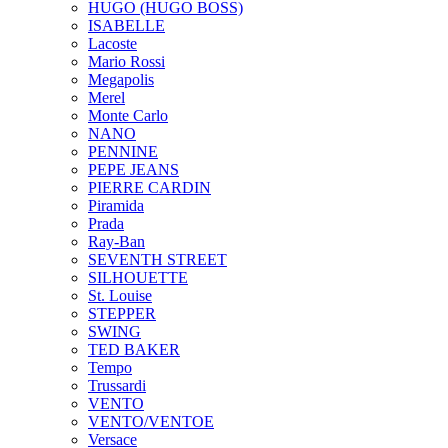
HUGO (HUGO BOSS)
ISABELLE
Lacoste
Mario Rossi
Megapolis
Merel
Monte Carlo
NANO
PENNINE
PEPE JEANS
PIERRE CARDIN
Piramida
Prada
Ray-Ban
SEVENTH STREET
SILHOUETTE
St. Louise
STEPPER
SWING
TED BAKER
Tempo
Trussardi
VENTO
VENTO/VENTOE
Versace