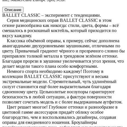
Описание
BALLET CLASSIC – эксперимент с тенденциями.
Серия медицинских оправ BALLET CLASSIC в этом
сезоне разнообразна как никогда: стили, цвета, формы – всё
смешалось в роскошный коктейль, который приходится по
вкусу каждому.
Классика объёмной оправы, к примеру, сейчас дополнена
авангардными двухуровневыми заушниками, отличными по
цвету. Привычный градиент чёрного и прозрачного словно бы
приправлен толикой металла в трендовом зелёном оттенке.
Благодаря прорези в заушнике увеличивается угол зрения, что
делает модели такого плана особо комфортными.
Немного спорта необходимо каждому! Поэтому в
коллекции BALLET CLASSIC присутствуют и весьма
экстремальные модели. Стремительный, чуть удлинённый
силуэт становится ещё более выразительным благодаря
сдвоенному цвету. Цельнолитые носоупоры гарантируют
безопасность в любой ситуации, а фактура поверхности
позволяет сочетать модель и с более выдержанным аутфитом.
Цвет решает многое! Глубокие оттенки и разнообразие в
цветовой гамме аксессуаров придаёт облику особое
благородство, чем и воспользовались дизайнеры, создавая
оправы для ежедневного ношения. Броулайнеры