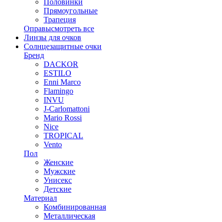
Половинки
Прямоугольные
Трапеция
Оправы
смотреть все
Линзы для очков
Солнцезащитные очки
Бренд
DACKOR
ESTILO
Enni Marco
Flamingo
INVU
J-Carlomattoni
Mario Rossi
Nice
TROPICAL
Vento
Пол
Женские
Мужские
Унисекс
Детские
Материал
Комбинированная
Металлическая