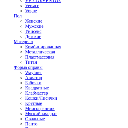
VENTO/VENTOE
Versace
Vogue
Пол
Женские
Мужские
Унисекс
Детские
Материал
Комбинированная
Металлическая
Пластмассовая
Титан
Форма оправы
Wayfarer
Авиатор
Бабочки
Квадратные
Клабмастер
Кошки/Лисички
Круглые
Многогранник
Мягкий квадрат
Овальные
Панто