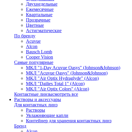
Двухнедельные
Ежемесячные
Квартальные
Прозрачные
Цветные
Астигматические
По бренду
Acuvue
Alcon
Bausch Lomb
Cooper Vision
Самые популярные
МКЛ "1-Day Acuvue Oasys" (Johnson&Johnson)
МКЛ "Acuvue Oasys" (Johnson&Johnson)
МКЛ "Air Optix Hydraglyde" (Alcon)
МКЛ "Dailies Total 1" (Alcon)
МКЛ "Air Optix Colors" (Alcon)
Контактные линзы
смотреть все
Растворы и аксессуары
Для контактных линз
Растворы
Увлажняющие капли
Контейнер для хранения контактных линз
Бренд
Alcon