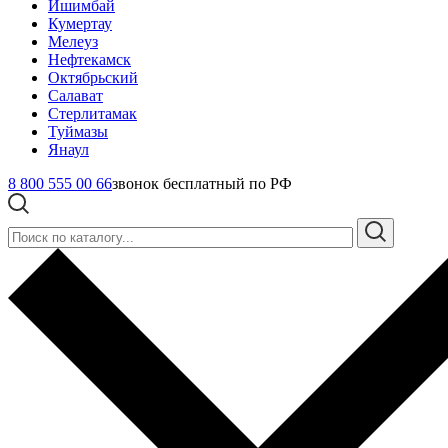
Ишимбай
Кумертау
Мелеуз
Нефтекамск
Октябрьский
Салават
Стерлитамак
Туймазы
Янаул
8 800 555 00 66
звонок бесплатный по РФ