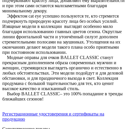
подчёркивают красоту лица, добавляют ему выразительности
и при этом сами остаются малозаметными благодаря
минимальному декору.
Эффектом cat eye успешно пользуются те, кто стремится
подчеркнуть природную красоту лица без особых усилий.
Изящные модели в коллекции выглядят особенно мило
благодаря использованию главных цветов сезона. Округлые
линии фронтальной части и утончённый силуэт дополнен
стремительными полосами на заушниках. Утолщения на их
окончаниях делают модели такого плана особо приятными
при постоянном использовании.
Модные оправы для очков BALLET CLASSIC станут
прекрасным дополнением образа современных мужчин и
женщин, стремящихся выглядеть органично и естественно в
любых обстоятельствах. Эти модели подойдут и для деловой
обстановки, и для праздничного выхода в свет. Коллекция
продумана с большой тщательностью для тех, кто ценит
высокое качество и изысканный стиль.
Выбор BALLET CLASSIC– это 100% попадание в тренды
ближайших сезонов!
Регистрационные удостоверения и сертификаты на
продукцию
Сопутствующие товары