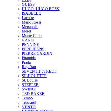
GUESS
HUGO (HUGO BOSS)
ISABELLE
Lacoste
Mario Rossi
Megapolis
Merel
Monte Carlo
NANO
PENNINE
PEPE JEANS
PIERRE CARDIN
Piramida
Prada
Ray-Ban
SEVENTH STREET
SILHOUETTE
St. Louise
STEPPER
SWING
TED BAKER
Tempo
Trussardi
VENTO