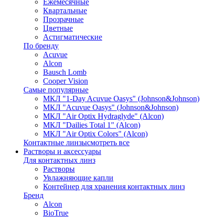
Ежемесячные
Квартальные
Прозрачные
Цветные
Астигматические
По бренду
Acuvue
Alcon
Bausch Lomb
Cooper Vision
Самые популярные
МКЛ "1-Day Acuvue Oasys" (Johnson&Johnson)
МКЛ "Acuvue Oasys" (Johnson&Johnson)
МКЛ "Air Optix Hydraglyde" (Alcon)
МКЛ "Dailies Total 1" (Alcon)
МКЛ "Air Optix Colors" (Alcon)
Контактные линзы
смотреть все
Растворы и аксессуары
Для контактных линз
Растворы
Увлажняющие капли
Контейнер для хранения контактных линз
Бренд
Alcon
BioTrue