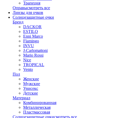
Трапеция
Оправы
смотреть все
Линзы для очков
Солнцезащитные очки
Бренд
DACKOR
ESTILO
Enni Marco
Flamingo
INVU
J-Carlomattoni
Mario Rossi
Nice
TROPICAL
Vento
Пол
Женские
Мужские
Унисекс
Детские
Материал
Комбинированная
Металлическая
Пластмассовая
Солнцезащитные очки
смотреть все