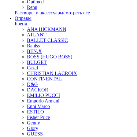
Optimed
Renu
Растворы и аксессуары
смотреть все
Оправы
Бренд
ANA HICKMANN
ATLANT
BALLET CLASSIC
Baniss
BEN.X
BOSS (HUGO BOSS)
BULGET
Cazal
CHRISTIAN LACROIX
CONTINENTAL
D&G
DACKOR
EMILIO PUCCI
Emporio Armani
Enni Marco
ESTILO
Fisher Price
Genny
Glory
GUESS