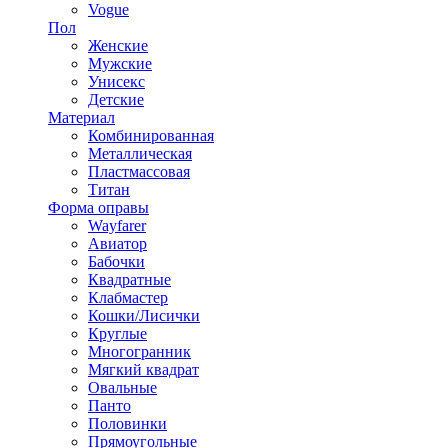
Vogue
Пол
Женские
Мужские
Унисекс
Детские
Материал
Комбинированная
Металлическая
Пластмассовая
Титан
Форма оправы
Wayfarer
Авиатор
Бабочки
Квадратные
Клабмастер
Кошки/Лисички
Круглые
Многогранник
Мягкий квадрат
Овальные
Панто
Половинки
Прямоугольные