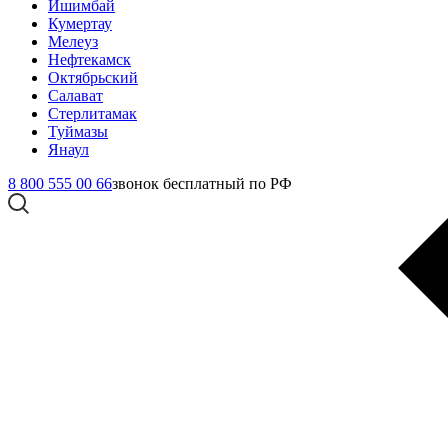
Ишимбай
Кумертау
Мелеуз
Нефтекамск
Октябрьский
Салават
Стерлитамак
Туймазы
Янаул
8 800 555 00 66
звонок бесплатный по РФ