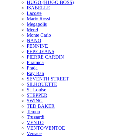
HUGO (HUGO BOSS)
ISABELLE
Lacoste
Mario Rossi
Megapolis
Merel
Monte Carlo
NANO
PENNINE
PEPE JEANS
PIERRE CARDIN
Piramida
Prada
Ray-Ban
SEVENTH STREET
SILHOUETTE
St. Louise
STEPPER
SWING
TED BAKER
Tempo
Trussardi
VENTO
VENTO/VENTOE
Versace