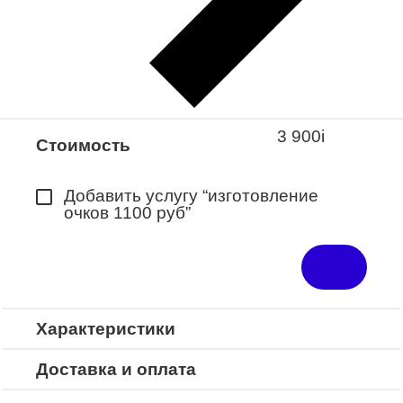
Закажите понравившуюся модель
в ближайший салон “Оптик-Экспресс”.
*Доступно для Республики
Башкортостан
3 900
i
Стоимость
Добавить услугу “изготовление
очков 1100 руб”
Характеристики
Доставка и оплата