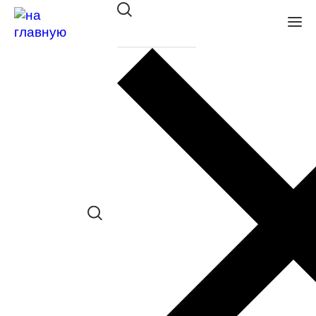
Оправа BANISS BA2002 C01
в наличии (До 5 шт.) *наличие товара в
конкретном салоне необходимо
уточнять отдельно
Сравнить товар
Поделиться в соц. сетях:
Заказать примерку