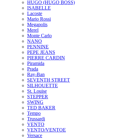
HUGO (HUGO BOSS)
ISABELLE
Lacoste
Mario Rossi
Megapolis
Merel
Monte Carlo
NANO
PENNINE
PEPE JEANS
PIERRE CARDIN
Piramida
Prada
Ray-Ban
SEVENTH STREET
SILHOUETTE
St. Louise
STEPPER
SWING
TED BAKER
Tempo
Trussardi
VENTO
VENTO/VENTOE
Versace