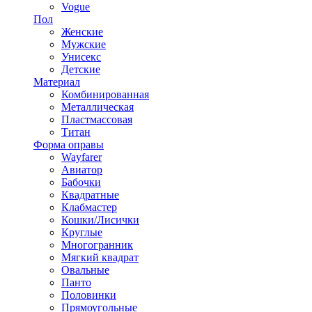
Vogue
Пол
Женские
Мужские
Унисекс
Детские
Материал
Комбинированная
Металлическая
Пластмассовая
Титан
Форма оправы
Wayfarer
Авиатор
Бабочки
Квадратные
Клабмастер
Кошки/Лисички
Круглые
Многогранник
Мягкий квадрат
Овальные
Панто
Половинки
Прямоугольные