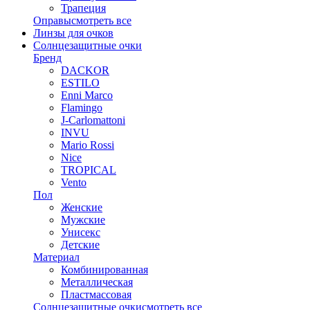
Трапеция
Оправы
смотреть все
Линзы для очков
Солнцезащитные очки
Бренд
DACKOR
ESTILO
Enni Marco
Flamingo
J-Carlomattoni
INVU
Mario Rossi
Nice
TROPICAL
Vento
Пол
Женские
Мужские
Унисекс
Детские
Материал
Комбинированная
Металлическая
Пластмассовая
Солнцезащитные очки
смотреть все