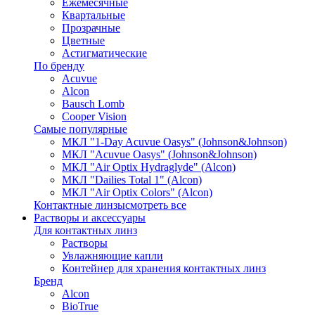
Ежемесячные
Квартальные
Прозрачные
Цветные
Астигматические
По бренду
Acuvue
Alcon
Bausch Lomb
Cooper Vision
Самые популярные
МКЛ "1-Day Acuvue Oasys" (Johnson&Johnson)
МКЛ "Acuvue Oasys" (Johnson&Johnson)
МКЛ "Air Optix Hydraglyde" (Alcon)
МКЛ "Dailies Total 1" (Alcon)
МКЛ "Air Optix Colors" (Alcon)
Контактные линзы
смотреть все
Растворы и аксессуары
Для контактных линз
Растворы
Увлажняющие капли
Контейнер для хранения контактных линз
Бренд
Alcon
BioTrue