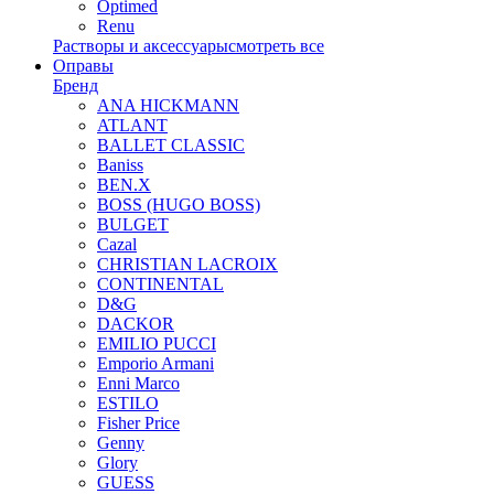
Optimed
Renu
Растворы и аксессуары
смотреть все
Оправы
Бренд
ANA HICKMANN
ATLANT
BALLET CLASSIC
Baniss
BEN.X
BOSS (HUGO BOSS)
BULGET
Cazal
CHRISTIAN LACROIX
CONTINENTAL
D&G
DACKOR
EMILIO PUCCI
Emporio Armani
Enni Marco
ESTILO
Fisher Price
Genny
Glory
GUESS