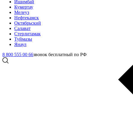
Ишимбай
Кумертау
Мелеуз
Нефтекамск
Октябрьский
Салават
Стерлитамак
Туймазы
Янаул
8 800 555 00 66
звонок бесплатный по РФ