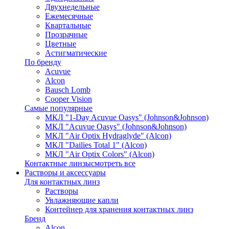
Двухнедельные
Ежемесячные
Квартальные
Прозрачные
Цветные
Астигматические
По бренду
Acuvue
Alcon
Bausch Lomb
Cooper Vision
Самые популярные
МКЛ "1-Day Acuvue Oasys" (Johnson&Johnson)
МКЛ "Acuvue Oasys" (Johnson&Johnson)
МКЛ "Air Optix Hydraglyde" (Alcon)
МКЛ "Dailies Total 1" (Alcon)
МКЛ "Air Optix Colors" (Alcon)
Контактные линзы
смотреть все
Растворы и аксессуары
Для контактных линз
Растворы
Увлажняющие капли
Контейнер для хранения контактных линз
Бренд
Alcon