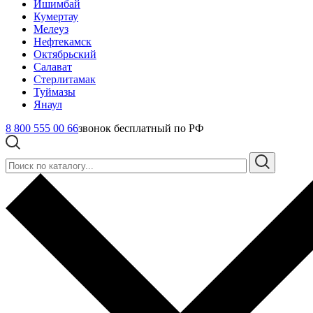
Ишимбай
Кумертау
Мелеуз
Нефтекамск
Октябрьский
Салават
Стерлитамак
Туймазы
Янаул
8 800 555 00 66
звонок бесплатный по РФ