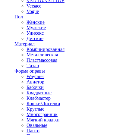
VENTO/VENTOE
Versace
Vogue
Пол
Женские
Мужские
Унисекс
Детские
Материал
Комбинированная
Металлическая
Пластмассовая
Титан
Форма оправы
Wayfarer
Авиатор
Бабочки
Квадратные
Клабмастер
Кошки/Лисички
Круглые
Многогранник
Мягкий квадрат
Овальные
Панто