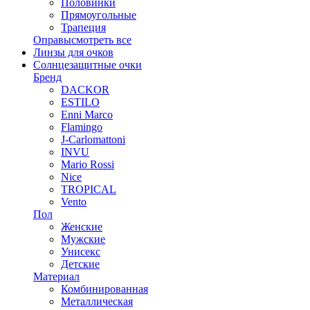
Половинки
Прямоугольные
Трапеция
Оправы
смотреть все
Линзы для очков
Солнцезащитные очки
Бренд
DACKOR
ESTILO
Enni Marco
Flamingo
J-Carlomattoni
INVU
Mario Rossi
Nice
TROPICAL
Vento
Пол
Женские
Мужские
Унисекс
Детские
Материал
Комбинированная
Металлическая