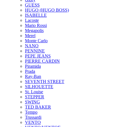
GUESS
HUGO (HUGO BOSS)
ISABELLE
Lacoste
Mario Rossi
Megapolis
Merel
Monte Carlo
NANO
PENNINE
PEPE JEANS
PIERRE CARDIN
Piramida
Prada
Ray-Ban
SEVENTH STREET
SILHOUETTE
St. Louise
STEPPER
SWING
TED BAKER
Tempo
Trussardi
VENTO