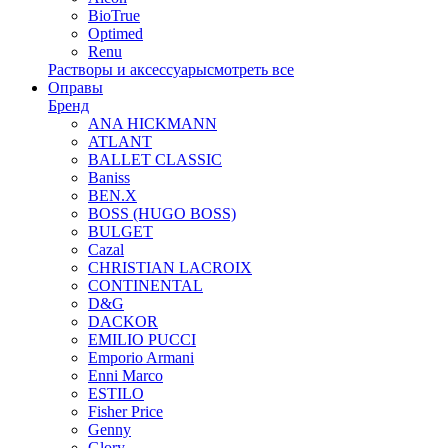
BioTrue
Optimed
Renu
Растворы и аксессуары
смотреть все
Оправы
Бренд
ANA HICKMANN
ATLANT
BALLET CLASSIC
Baniss
BEN.X
BOSS (HUGO BOSS)
BULGET
Cazal
CHRISTIAN LACROIX
CONTINENTAL
D&G
DACKOR
EMILIO PUCCI
Emporio Armani
Enni Marco
ESTILO
Fisher Price
Genny
Glory