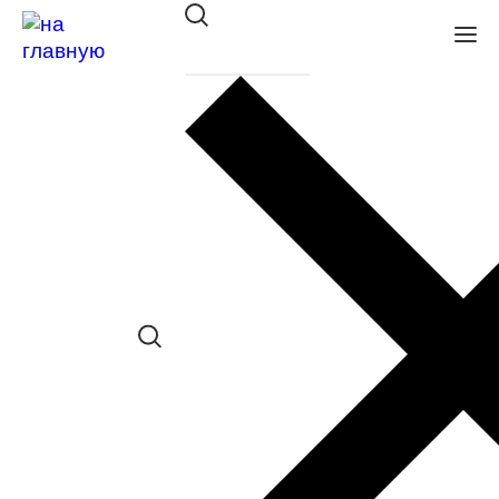
Оправа BANISS BR 6059 C03
в наличии (Больше 5 шт.) *наличие
товара в конкретном салоне
необходимо уточнять отдельно
Сравнить товар
Поделиться в соц. сетях:
Заказать примерку