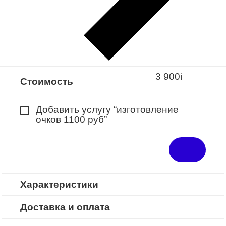
Закажите понравившуюся модель
в ближайший салон “Оптик-Экспресс”.
*Доступно для Республики
Башкортостан
3 900
i
Стоимость
Добавить услугу “изготовление
очков 1100 руб”
Характеристики
Доставка и оплата