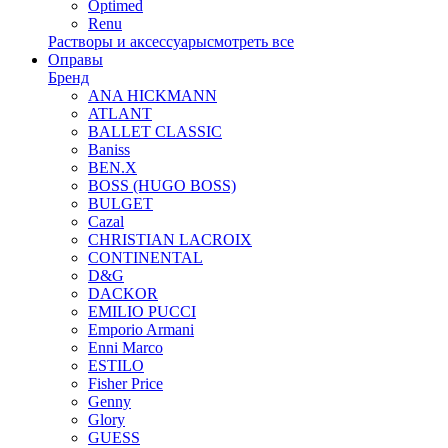
Optimed
Renu
Растворы и аксессуары
смотреть все
Оправы
Бренд
ANA HICKMANN
ATLANT
BALLET CLASSIC
Baniss
BEN.X
BOSS (HUGO BOSS)
BULGET
Cazal
CHRISTIAN LACROIX
CONTINENTAL
D&G
DACKOR
EMILIO PUCCI
Emporio Armani
Enni Marco
ESTILO
Fisher Price
Genny
Glory
GUESS