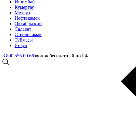
Ишимбай
Кумертау
Мелеуз
Нефтекамск
Октябрьский
Салават
Стерлитамак
Туймазы
Янаул
8 800 555 00 66
звонок бесплатный по РФ