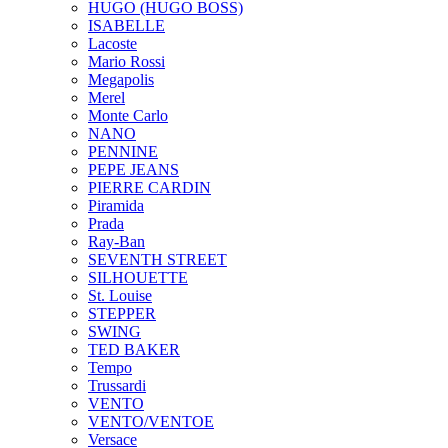
HUGO (HUGO BOSS)
ISABELLE
Lacoste
Mario Rossi
Megapolis
Merel
Monte Carlo
NANO
PENNINE
PEPE JEANS
PIERRE CARDIN
Piramida
Prada
Ray-Ban
SEVENTH STREET
SILHOUETTE
St. Louise
STEPPER
SWING
TED BAKER
Tempo
Trussardi
VENTO
VENTO/VENTOE
Versace