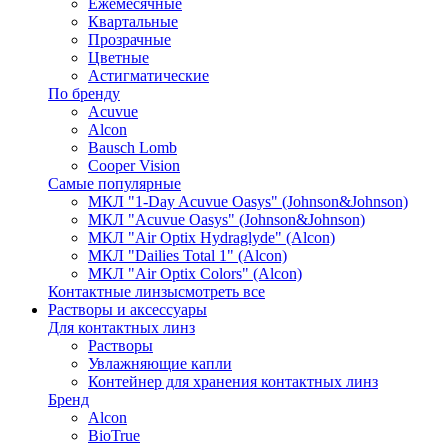
Ежемесячные
Квартальные
Прозрачные
Цветные
Астигматические
По бренду
Acuvue
Alcon
Bausch Lomb
Cooper Vision
Самые популярные
МКЛ "1-Day Acuvue Oasys" (Johnson&Johnson)
МКЛ "Acuvue Oasys" (Johnson&Johnson)
МКЛ "Air Optix Hydraglyde" (Alcon)
МКЛ "Dailies Total 1" (Alcon)
МКЛ "Air Optix Colors" (Alcon)
Контактные линзы
смотреть все
Растворы и аксессуары
Для контактных линз
Растворы
Увлажняющие капли
Контейнер для хранения контактных линз
Бренд
Alcon
BioTrue