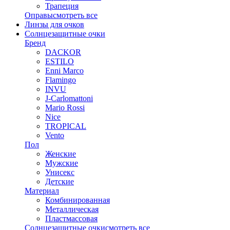
Трапеция
Оправы
смотреть все
Линзы для очков
Солнцезащитные очки
Бренд
DACKOR
ESTILO
Enni Marco
Flamingo
INVU
J-Carlomattoni
Mario Rossi
Nice
TROPICAL
Vento
Пол
Женские
Мужские
Унисекс
Детские
Материал
Комбинированная
Металлическая
Пластмассовая
Солнцезащитные очки
смотреть все