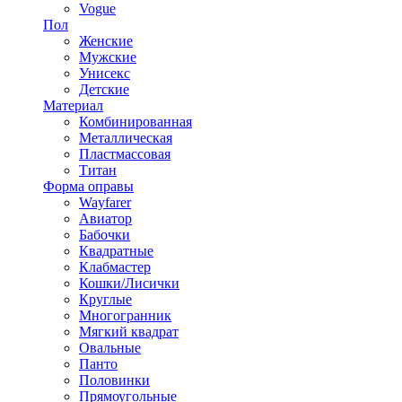
Vogue
Пол
Женские
Мужские
Унисекс
Детские
Материал
Комбинированная
Металлическая
Пластмассовая
Титан
Форма оправы
Wayfarer
Авиатор
Бабочки
Квадратные
Клабмастер
Кошки/Лисички
Круглые
Многогранник
Мягкий квадрат
Овальные
Панто
Половинки
Прямоугольные