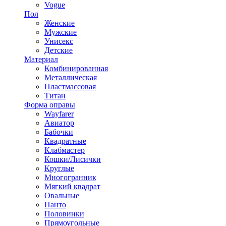
Vogue
Пол
Женские
Мужские
Унисекс
Детские
Материал
Комбинированная
Металлическая
Пластмассовая
Титан
Форма оправы
Wayfarer
Авиатор
Бабочки
Квадратные
Клабмастер
Кошки/Лисички
Круглые
Многогранник
Мягкий квадрат
Овальные
Панто
Половинки
Прямоугольные