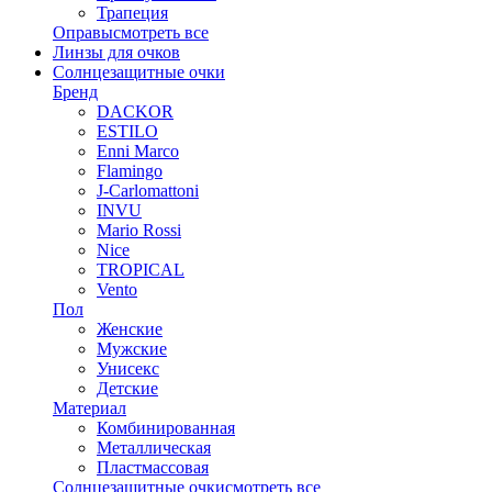
Трапеция
Оправы
смотреть все
Линзы для очков
Солнцезащитные очки
Бренд
DACKOR
ESTILO
Enni Marco
Flamingo
J-Carlomattoni
INVU
Mario Rossi
Nice
TROPICAL
Vento
Пол
Женские
Мужские
Унисекс
Детские
Материал
Комбинированная
Металлическая
Пластмассовая
Солнцезащитные очки
смотреть все