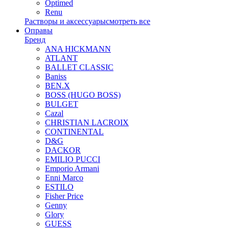
Optimed
Renu
Растворы и аксессуары
смотреть все
Оправы
Бренд
ANA HICKMANN
ATLANT
BALLET CLASSIC
Baniss
BEN.X
BOSS (HUGO BOSS)
BULGET
Cazal
CHRISTIAN LACROIX
CONTINENTAL
D&G
DACKOR
EMILIO PUCCI
Emporio Armani
Enni Marco
ESTILO
Fisher Price
Genny
Glory
GUESS