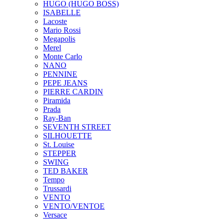
HUGO (HUGO BOSS)
ISABELLE
Lacoste
Mario Rossi
Megapolis
Merel
Monte Carlo
NANO
PENNINE
PEPE JEANS
PIERRE CARDIN
Piramida
Prada
Ray-Ban
SEVENTH STREET
SILHOUETTE
St. Louise
STEPPER
SWING
TED BAKER
Tempo
Trussardi
VENTO
VENTO/VENTOE
Versace