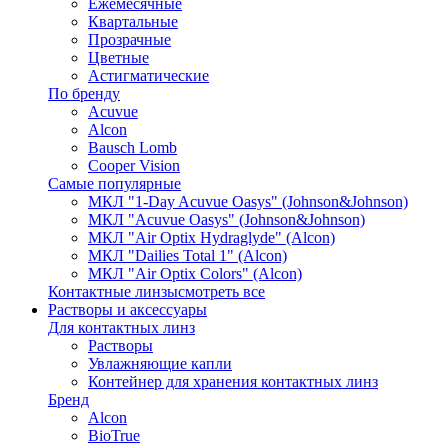
Ежемесячные
Квартальные
Прозрачные
Цветные
Астигматические
По бренду
Acuvue
Alcon
Bausch Lomb
Cooper Vision
Самые популярные
МКЛ "1-Day Acuvue Oasys" (Johnson&Johnson)
МКЛ "Acuvue Oasys" (Johnson&Johnson)
МКЛ "Air Optix Hydraglyde" (Alcon)
МКЛ "Dailies Total 1" (Alcon)
МКЛ "Air Optix Colors" (Alcon)
Контактные линзы
смотреть все
Растворы и аксессуары
Для контактных линз
Растворы
Увлажняющие капли
Контейнер для хранения контактных линз
Бренд
Alcon
BioTrue