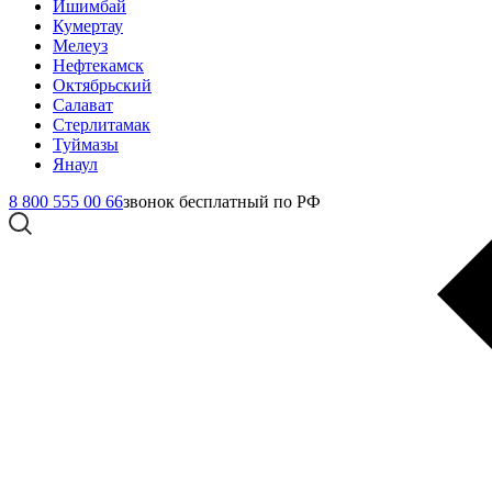
Ишимбай
Кумертау
Мелеуз
Нефтекамск
Октябрьский
Салават
Стерлитамак
Туймазы
Янаул
8 800 555 00 66
звонок бесплатный по РФ