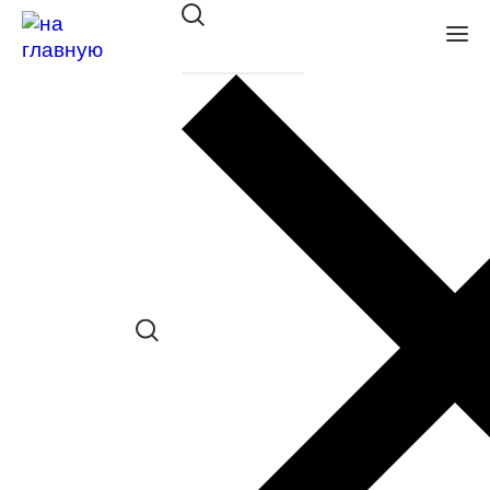
Оправа BANISS BRJ 2148 C01
в наличии (Больше 5 шт.) *наличие
товара в конкретном салоне
необходимо уточнять отдельно
Сравнить товар
Поделиться в соц. сетях:
Заказать примерку