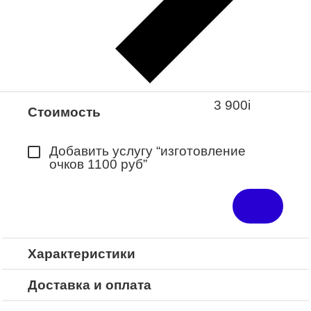
Закажите понравившуюся модель
в ближайший салон “Оптик-Экспресс”.
*Доступно для Республики
Башкортостан
3 900
i
Стоимость
Добавить услугу “изготовление
очков 1100 руб”
Характеристики
Доставка и оплата