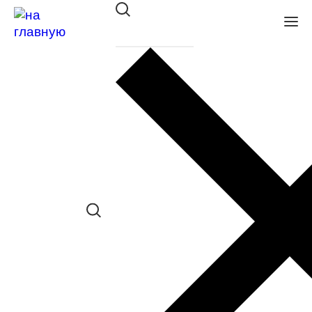
Оправа BANISS BRJ 3093 C03
в наличии (Больше 5 шт.) *наличие
товара в конкретном салоне
необходимо уточнять отдельно
Сравнить товар
Поделиться в соц. сетях:
Заказать примерку