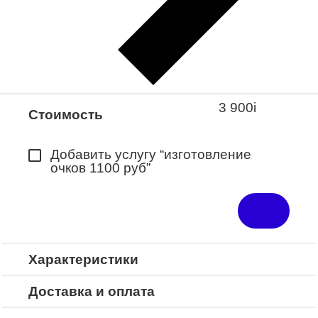
Закажите понравившуюся модель
в ближайший салон “Оптик-Экспресс”.
*Доступно для Республики
Башкортостан
3 900
i
Стоимость
Добавить услугу “изготовление
очков 1100 руб”
Характеристики
Доставка и оплата