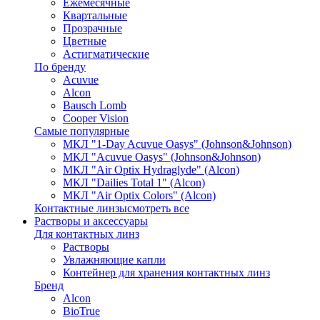
Ежемесячные
Квартальные
Прозрачные
Цветные
Астигматические
По бренду
Acuvue
Alcon
Bausch Lomb
Cooper Vision
Самые популярные
МКЛ "1-Day Acuvue Oasys" (Johnson&Johnson)
МКЛ "Acuvue Oasys" (Johnson&Johnson)
МКЛ "Air Optix Hydraglyde" (Alcon)
МКЛ "Dailies Total 1" (Alcon)
МКЛ "Air Optix Colors" (Alcon)
Контактные линзы
смотреть все
Растворы и аксессуары
Для контактных линз
Растворы
Увлажняющие капли
Контейнер для хранения контактных линз
Бренд
Alcon
BioTrue