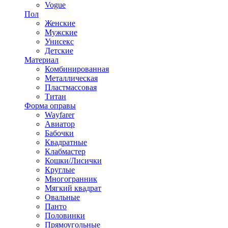
Vogue
Пол
Женские
Мужские
Унисекс
Детские
Материал
Комбинированная
Металлическая
Пластмассовая
Титан
Форма оправы
Wayfarer
Авиатор
Бабочки
Квадратные
Клабмастер
Кошки/Лисички
Круглые
Многогранник
Мягкий квадрат
Овальные
Панто
Половинки
Прямоугольные