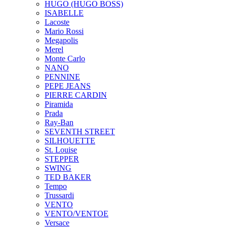
HUGO (HUGO BOSS)
ISABELLE
Lacoste
Mario Rossi
Megapolis
Merel
Monte Carlo
NANO
PENNINE
PEPE JEANS
PIERRE CARDIN
Piramida
Prada
Ray-Ban
SEVENTH STREET
SILHOUETTE
St. Louise
STEPPER
SWING
TED BAKER
Tempo
Trussardi
VENTO
VENTO/VENTOE
Versace