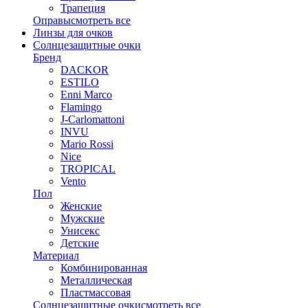
Трапеция
Оправы
смотреть все
Линзы для очков
Солнцезащитные очки
Бренд
DACKOR
ESTILO
Enni Marco
Flamingo
J-Carlomattoni
INVU
Mario Rossi
Nice
TROPICAL
Vento
Пол
Женские
Мужские
Унисекс
Детские
Материал
Комбинированная
Металлическая
Пластмассовая
Солнцезащитные очки
смотреть все