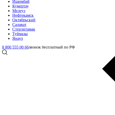
Ишимбай
Кумертау
Мелеуз
Нефтекамск
Октябрьский
Салават
Стерлитамак
Туймазы
Янаул
8 800 555 00 66
звонок бесплатный по РФ