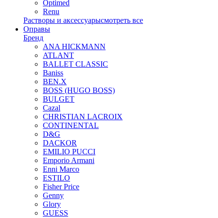
Optimed
Renu
Растворы и аксессуары
смотреть все
Оправы
Бренд
ANA HICKMANN
ATLANT
BALLET CLASSIC
Baniss
BEN.X
BOSS (HUGO BOSS)
BULGET
Cazal
CHRISTIAN LACROIX
CONTINENTAL
D&G
DACKOR
EMILIO PUCCI
Emporio Armani
Enni Marco
ESTILO
Fisher Price
Genny
Glory
GUESS