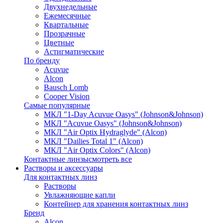
Двухнедельные
Ежемесячные
Квартальные
Прозрачные
Цветные
Астигматические
По бренду
Acuvue
Alcon
Bausch Lomb
Cooper Vision
Самые популярные
МКЛ "1-Day Acuvue Oasys" (Johnson&Johnson)
МКЛ "Acuvue Oasys" (Johnson&Johnson)
МКЛ "Air Optix Hydraglyde" (Alcon)
МКЛ "Dailies Total 1" (Alcon)
МКЛ "Air Optix Colors" (Alcon)
Контактные линзы
смотреть все
Растворы и аксессуары
Для контактных линз
Растворы
Увлажняющие капли
Контейнер для хранения контактных линз
Бренд
Alcon