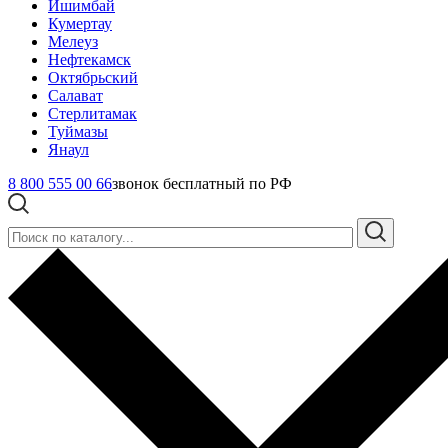
Ишимбай
Кумертау
Мелеуз
Нефтекамск
Октябрьский
Салават
Стерлитамак
Туймазы
Янаул
8 800 555 00 66
звонок бесплатный по РФ