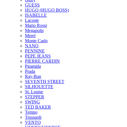
GUESS
HUGO (HUGO BOSS)
ISABELLE
Lacoste
Mario Rossi
Megapolis
Merel
Monte Carlo
NANO
PENNINE
PEPE JEANS
PIERRE CARDIN
Piramida
Prada
Ray-Ban
SEVENTH STREET
SILHOUETTE
St. Louise
STEPPER
SWING
TED BAKER
Tempo
Trussardi
VENTO