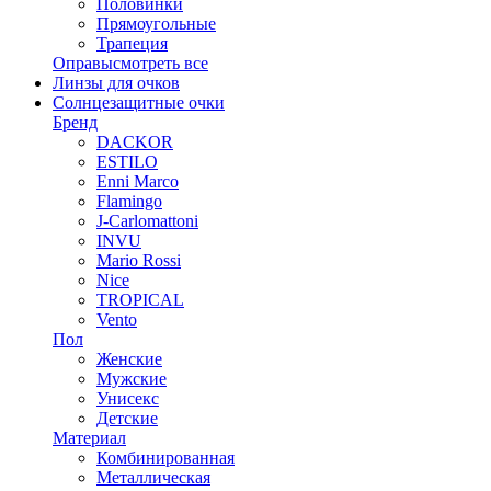
Половинки
Прямоугольные
Трапеция
Оправы
смотреть все
Линзы для очков
Солнцезащитные очки
Бренд
DACKOR
ESTILO
Enni Marco
Flamingo
J-Carlomattoni
INVU
Mario Rossi
Nice
TROPICAL
Vento
Пол
Женские
Мужские
Унисекс
Детские
Материал
Комбинированная
Металлическая