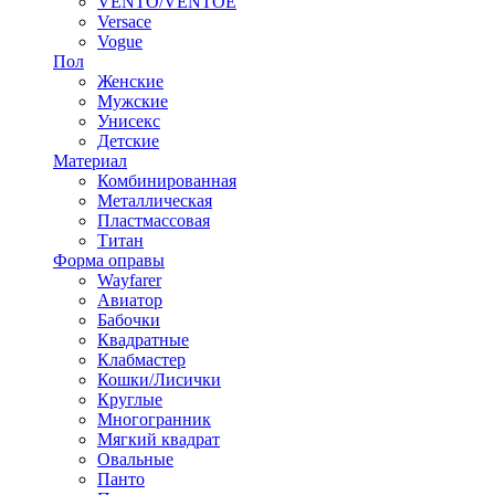
VENTO/VENTOE
Versace
Vogue
Пол
Женские
Мужские
Унисекс
Детские
Материал
Комбинированная
Металлическая
Пластмассовая
Титан
Форма оправы
Wayfarer
Авиатор
Бабочки
Квадратные
Клабмастер
Кошки/Лисички
Круглые
Многогранник
Мягкий квадрат
Овальные
Панто