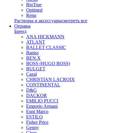
BioTrue
Optimed
Renu
Растворы и аксессуары
смотреть все
Оправы
Бренд
ANA HICKMANN
ATLANT
BALLET CLASSIC
Baniss
BEN.X
BOSS (HUGO BOSS)
BULGET
Cazal
CHRISTIAN LACROIX
CONTINENTAL
D&G
DACKOR
EMILIO PUCCI
Emporio Armani
Enni Marco
ESTILO
Fisher Price
Genny
Glory