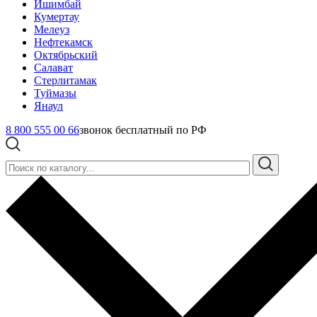
Ишимбай
Кумертау
Мелеуз
Нефтекамск
Октябрьский
Салават
Стерлитамак
Туймазы
Янаул
8 800 555 00 66
звонок бесплатный по РФ