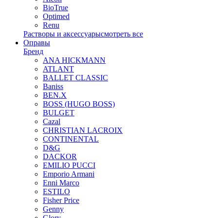
BioTrue
Optimed
Renu
Растворы и аксессуары
смотреть все
Оправы
Бренд
ANA HICKMANN
ATLANT
BALLET CLASSIC
Baniss
BEN.X
BOSS (HUGO BOSS)
BULGET
Cazal
CHRISTIAN LACROIX
CONTINENTAL
D&G
DACKOR
EMILIO PUCCI
Emporio Armani
Enni Marco
ESTILO
Fisher Price
Genny
Glory