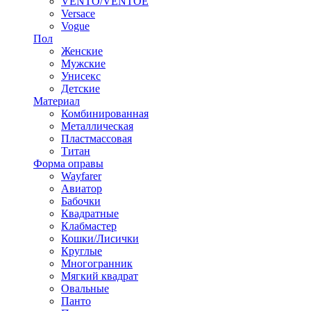
VENTO/VENTOE
Versace
Vogue
Пол
Женские
Мужские
Унисекс
Детские
Материал
Комбинированная
Металлическая
Пластмассовая
Титан
Форма оправы
Wayfarer
Авиатор
Бабочки
Квадратные
Клабмастер
Кошки/Лисички
Круглые
Многогранник
Мягкий квадрат
Овальные
Панто