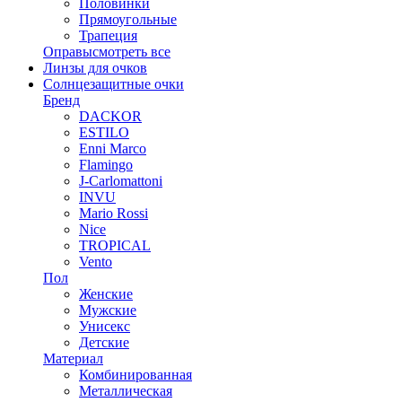
Половинки
Прямоугольные
Трапеция
Оправы
смотреть все
Линзы для очков
Солнцезащитные очки
Бренд
DACKOR
ESTILO
Enni Marco
Flamingo
J-Carlomattoni
INVU
Mario Rossi
Nice
TROPICAL
Vento
Пол
Женские
Мужские
Унисекс
Детские
Материал
Комбинированная
Металлическая