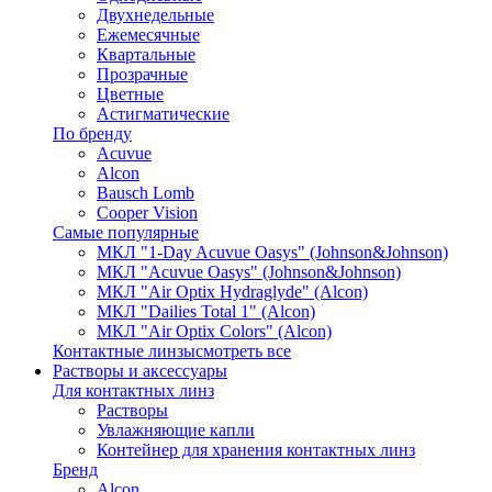
Двухнедельные
Ежемесячные
Квартальные
Прозрачные
Цветные
Астигматические
По бренду
Acuvue
Alcon
Bausch Lomb
Cooper Vision
Самые популярные
МКЛ "1-Day Acuvue Oasys" (Johnson&Johnson)
МКЛ "Acuvue Oasys" (Johnson&Johnson)
МКЛ "Air Optix Hydraglyde" (Alcon)
МКЛ "Dailies Total 1" (Alcon)
МКЛ "Air Optix Colors" (Alcon)
Контактные линзы
смотреть все
Растворы и аксессуары
Для контактных линз
Растворы
Увлажняющие капли
Контейнер для хранения контактных линз
Бренд
Alcon