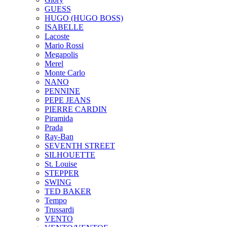
GUESS
HUGO (HUGO BOSS)
ISABELLE
Lacoste
Mario Rossi
Megapolis
Merel
Monte Carlo
NANO
PENNINE
PEPE JEANS
PIERRE CARDIN
Piramida
Prada
Ray-Ban
SEVENTH STREET
SILHOUETTE
St. Louise
STEPPER
SWING
TED BAKER
Tempo
Trussardi
VENTO