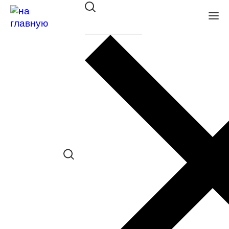
Оправа BANISS BY 1008 C02
в наличии (Больше 5 шт.) *наличие
товара в конкретном салоне
необходимо уточнять отдельно
Сравнить товар
Поделиться в соц. сетях:
Заказать примерку