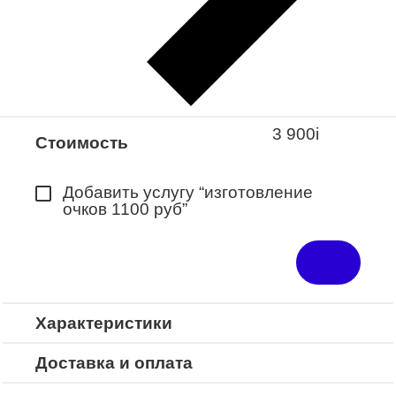
Закажите понравившуюся модель
в ближайший салон “Оптик-Экспресс”.
*Доступно для Республики
Башкортостан
3 900
i
Стоимость
Добавить услугу “изготовление
очков 1100 руб”
Характеристики
Доставка и оплата